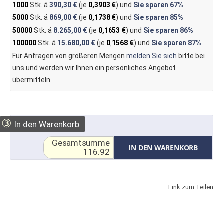
1000
Stk. á
390,30 €
(je
0,3903 €
) und
Sie sparen
67%
5000
Stk. á
869,00 €
(je
0,1738 €
) und
Sie sparen
85%
50000
Stk. á
8.265,00 €
(je
0,1653 €
) und
Sie sparen
86%
100000
Stk. á
15.680,00 €
(je
0,1568 €
) und
Sie sparen
87%
Für Anfragen von größeren Mengen
melden Sie sich
bitte bei
uns und werden wir Ihnen ein persönliches Angebot
übermitteln.
③
In den Warenkorb
Gesamtsumme
IN DEN WARENKORB
116.92
Link zum Teilen