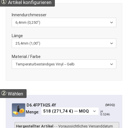
①
Artikel konfigurieren
Innen­durchmesser
Länge
Material / Farbe
②
Wählen
D6.4FPTH25.4Y
(MOQ)
je
Menge:
0.5246
Hergestellter Artikel
- - Voraussichtliches Versanddatum