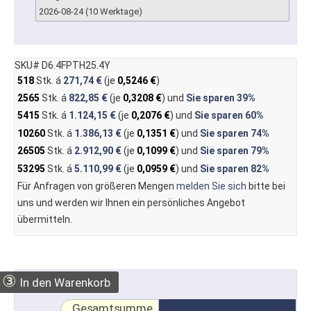
2026-08-24 (10 Werktage)
SKU# D6.4FPTH25.4Y
518
Stk. á
271,74 €
(je
0,5246 €
)
2565
Stk. á
822,85 €
(je
0,3208 €
) und
Sie sparen
39%
5415
Stk. á
1.124,15 €
(je
0,2076 €
) und
Sie sparen
60%
10260
Stk. á
1.386,13 €
(je
0,1351 €
) und
Sie sparen
74%
26505
Stk. á
2.912,90 €
(je
0,1099 €
) und
Sie sparen
79%
53295
Stk. á
5.110,99 €
(je
0,0959 €
) und
Sie sparen
82%
Für Anfragen von größeren Mengen
melden Sie sich
bitte bei
uns und werden wir Ihnen ein persönliches Angebot
übermitteln.
③
In den Warenkorb
Gesamtsumme