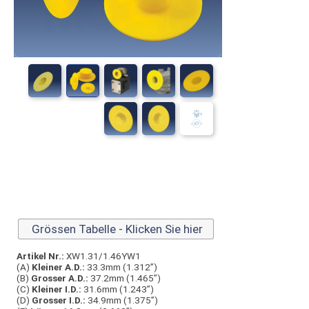
Grössen Tabelle - Klicken Sie hier
Artikel Nr.:
XW1.31/1.46YW1
(A)
Kleiner A.D.:
33.3mm (1.312”)
(B)
Grosser A.D.:
37.2mm (1.465”)
(C)
Kleiner I.D.:
31.6mm (1.243”)
(D)
Grosser I.D.:
34.9mm (1.375”)