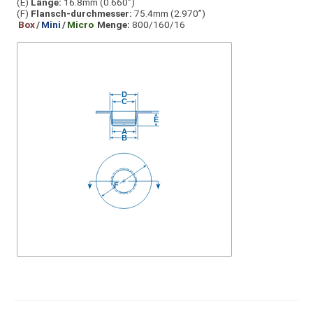
(E)
Länge:
16.8mm (0.660”)
(F)
Flansch-durchmesser:
75.4mm (2.970”)
Box
/
Mini
/
Micro
Menge:
800/160/16