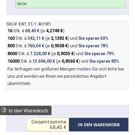
08-06
SKU# XW1.31/1.46YW1
16
Stk. á
68,40 €
(je
4,2748 €
)
160
Stk. á
342,11 €
(je
2,1382 €
) und
Sie sparen
50%
800
Stk. á
760,64 €
(je
0,9508 €
) und
Sie sparen
78%
8000
Stk. á
7.228,00 €
(je
0,9035 €
) und
Sie sparen
79%
16000
Stk. á
13.696,00 €
(je
0,8560 €
) und
Sie sparen
80%
Für Anfragen von größeren Mengen
melden Sie sich
bitte bei
uns und werden wir Ihnen ein persönliches Angebot
übermitteln.
③
In den Warenkorb
Gesamtsumme
IN DEN WARENKORB
68,40 €