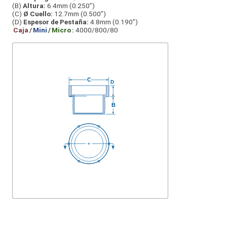
(B)
Altura:
6.4mm (0.250”)
(C)
Ø Cuello:
12.7mm (0.500”)
(D)
Espesor de Pestaña:
4.8mm (0.190”)
Caja
/
Mini
/
Micro
:
4000/800/80