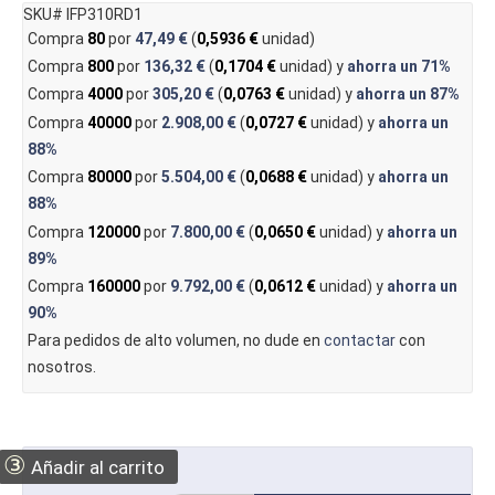
SKU# IFP310RD1
Compra
80
por
47,49 €
(
0,5936 €
unidad)
Compra
800
por
136,32 €
(
0,1704 €
unidad) y
ahorra un
71%
Compra
4000
por
305,20 €
(
0,0763 €
unidad) y
ahorra un
87%
Compra
40000
por
2.908,00 €
(
0,0727 €
unidad) y
ahorra un
88%
Compra
80000
por
5.504,00 €
(
0,0688 €
unidad) y
ahorra un
88%
Compra
120000
por
7.800,00 €
(
0,0650 €
unidad) y
ahorra un
89%
Compra
160000
por
9.792,00 €
(
0,0612 €
unidad) y
ahorra un
90%
Para pedidos de alto volumen, no dude en
contactar
con
nosotros.
③
Añadir al carrito