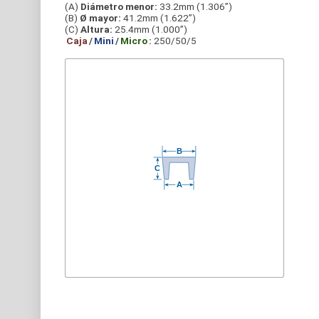
(A)
Diámetro menor:
33.2mm (1.306”)
(B)
Ø mayor:
41.2mm (1.622”)
(C)
Altura:
25.4mm (1.000”)
Caja
/
Mini
/
Micro
:
250/50/5