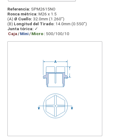
Referencia:
SPM2615NO
Rosca métrica:
M26 x 1.5
(A)
Ø Cuello:
32.0mm (1.260”)
(B)
Longitud del Tirado:
14.0mm (0.550”)
Junta tórica:
✓
Caja
/
Mini
/
Micro
:
500/100/10