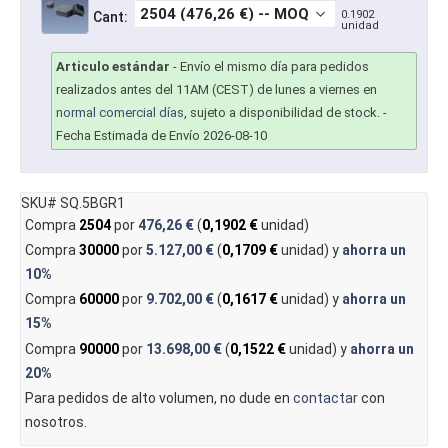
0.1902
Cant:
unidad
Articulo estándar
-
Envío el mismo día para pedidos
realizados antes del 11AM (CEST) de lunes a viernes en
normal comercial días
, sujeto a disponibilidad de stock.
-
Fecha Estimada de Envío 2026-08-10
SKU# SQ.5BGR1
Compra
2504
por
476,26 €
(
0,1902 €
unidad)
Compra
30000
por
5.127,00 €
(
0,1709 €
unidad) y
ahorra un
10%
Compra
60000
por
9.702,00 €
(
0,1617 €
unidad) y
ahorra un
15%
Compra
90000
por
13.698,00 €
(
0,1522 €
unidad) y
ahorra un
20%
Para pedidos de alto volumen, no dude en
contactar
con
nosotros.