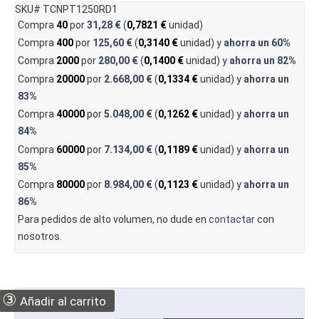
SKU# TCNPT1250RD1
Compra
40
por
31,28 €
(
0,7821 €
unidad)
Compra
400
por
125,60 €
(
0,3140 €
unidad) y
ahorra un
60%
Compra
2000
por
280,00 €
(
0,1400 €
unidad) y
ahorra un
82%
Compra
20000
por
2.668,00 €
(
0,1334 €
unidad) y
ahorra un
83%
Compra
40000
por
5.048,00 €
(
0,1262 €
unidad) y
ahorra un
84%
Compra
60000
por
7.134,00 €
(
0,1189 €
unidad) y
ahorra un
85%
Compra
80000
por
8.984,00 €
(
0,1123 €
unidad) y
ahorra un
86%
Para pedidos de alto volumen, no dude en
contactar
con
nosotros.
③
Añadir al carrito