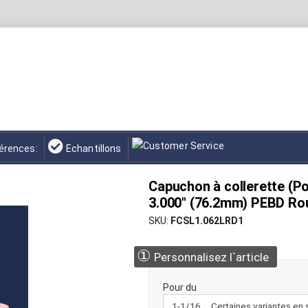
érences:
Echantillons
Capuchon à collerette (Po
3.000" (76.2mm) PEBD Ro
SKU
FCSL1.062LRD1
①
Personnalisez l`article
Pour du