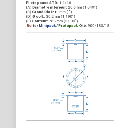
Filets pouce STD:
1-1/16
(A)
Diamètre intérieur:
26.6mm (1.049”)
(B)
Grand Dia Int:
-mm (-”)
(D)
Ø coll.:
30.2mm (1.190”)
(L)
Hauteur:
76.2mm (3.000”)
Boite
/
Minipack
/
Protopack
Qté:
900/180/18