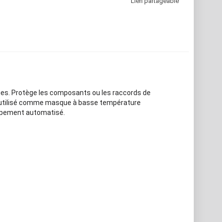
Lien partageable
ques. Protège les composants ou les raccords de
re utilisé comme masque à basse température
quipement automatisé.