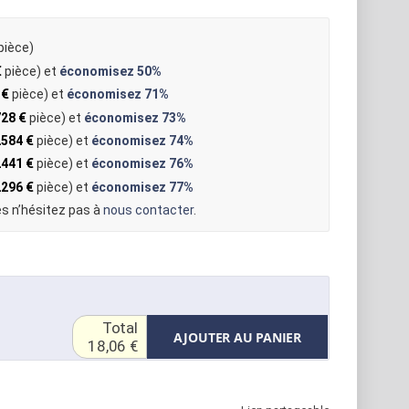
pièce)
€
pièce) et
économisez
50%
 €
pièce) et
économisez
71%
728 €
pièce) et
économisez
73%
2584 €
pièce) et
économisez
74%
2441 €
pièce) et
économisez
76%
2296 €
pièce) et
économisez
77%
s n’hésitez pas à
nous contacter
.
Total
AJOUTER AU PANIER
18,06 €