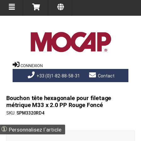
CONNEXION
+33 (0)1-82-88-58-31
Contact
Bouchon tête hexagonale pour filetage
métrique M33 x 2.0 PP Rouge Foncé
SKU
SPM3320RD4
①
Personnalisez l`article