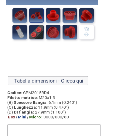
Tabella dimensioni - Clicca qui
Codice:
GPM2015RD4
Filetto metrico:
M20x1.5
(B)
Spessore flangia:
6.1mm (0.240”)
(C)
Lunghezza:
11.9mm (0.470”)
(D)
DI flangia:
27.9mm (1.100”)
Box
/
Mini
/
Micro
:
3000/600/60