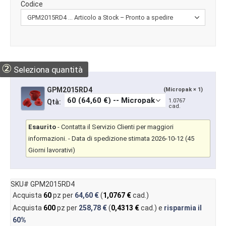
Codice
②
Seleziona quantità
GPM2015RD4
(Micropak × 1)
1.0767
Qtà:
cad.
Esaurito
-
Contatta il Servizio Clienti per maggiori
informazioni.
- Data di spedizione stimata 2026-10-12 (45
Giorni lavorativi)
SKU# GPM2015RD4
Acquista
60
pz per
64,60 €
(
1,0767 €
cad.)
Acquista
600
pz per
258,78 €
(
0,4313 €
cad.) e
risparmia il
60%