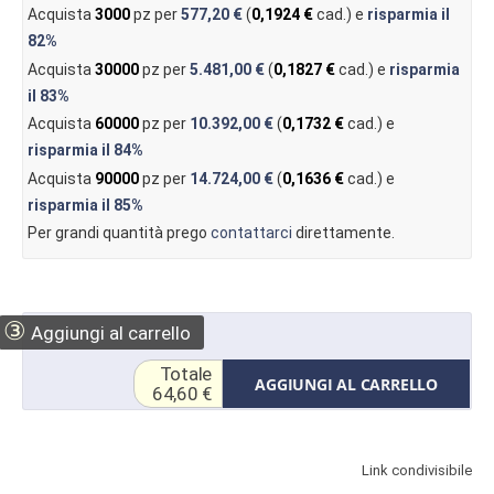
Acquista
3000
pz per
577,20 €
(
0,1924 €
cad.) e
risparmia il
82%
Acquista
30000
pz per
5.481,00 €
(
0,1827 €
cad.) e
risparmia
il
83%
Acquista
60000
pz per
10.392,00 €
(
0,1732 €
cad.) e
risparmia il
84%
Acquista
90000
pz per
14.724,00 €
(
0,1636 €
cad.) e
risparmia il
85%
Per grandi quantità prego
contattarci
direttamente.
③
Aggiungi al carrello
Totale
AGGIUNGI AL CARRELLO
64,60 €
Link condivisibile