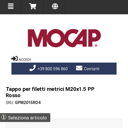
ACCEDI
+39 800 596 860
Contatti
Tappo per filetti metrici M20x1.5 PP
Rosso
SKU
GPM2015RD4
①
Seleziona articolo