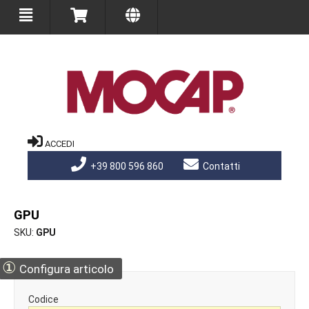
ACCEDI
+39 800 596 860
Contatti
GPU
SKU
GPU
①
Configura articolo
Codice