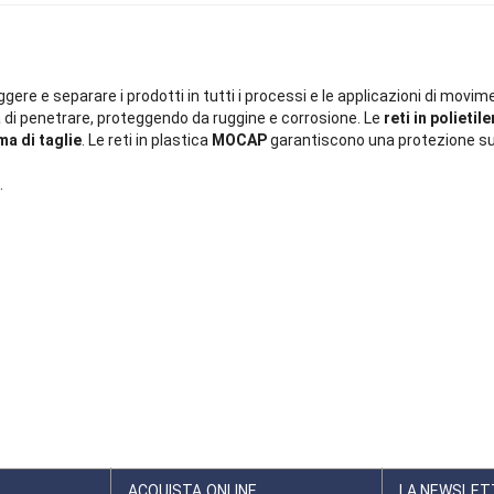
ggere e separare i prodotti in tutti i processi e le applicazioni di mov
 di penetrare, proteggendo da ruggine e corrosione. Le
reti in polietil
a di taglie
. Le reti in plastica
MOCAP
garantiscono una protezione sup
.
ACQUISTA ONLINE
LA NEWSLET