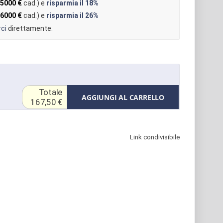
,5000 €
cad.) e
risparmia il
18%
,6000 €
cad.) e
risparmia il
26%
ci
direttamente.
Totale
AGGIUNGI AL CARRELLO
167,50 €
Link condivisibile