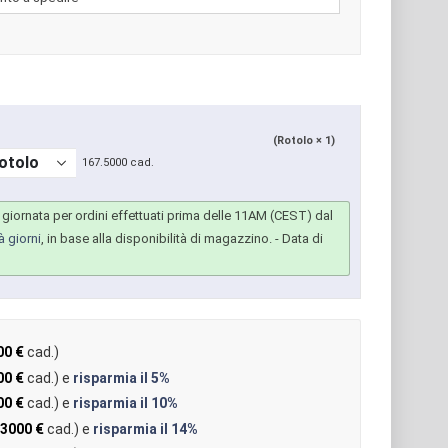
(Rotolo × 1)
167.5000 cad.
giornata per ordini effettuati prima delle 11AM (CEST) dal
à giorni
, in base alla disponibilità di magazzino.
- Data di
00 €
cad.)
00 €
cad.) e
risparmia il
5%
00 €
cad.) e
risparmia il
10%
,3000 €
cad.) e
risparmia il
14%