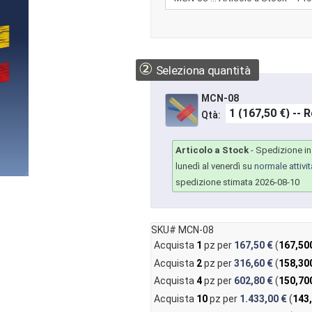
②
Seleziona quantità
MCN-08
Qtà:
Articolo a Stock
-
Spedizione in 
lunedì al venerdì su
normale attivit
spedizione stimata 2026-08-10
SKU# MCN-08
Acquista
1
pz per
167,50 €
(
167,50
Acquista
2
pz per
316,60 €
(
158,30
Acquista
4
pz per
602,80 €
(
150,70
Acquista
10
pz per
1.433,00 €
(
143