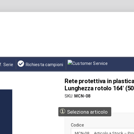
f. Serie
Richiesta campioni
Rete protettiva in plastic
Lunghezza rotolo 164' (5
SKU
MCN-08
①
Seleziona articolo
Codice