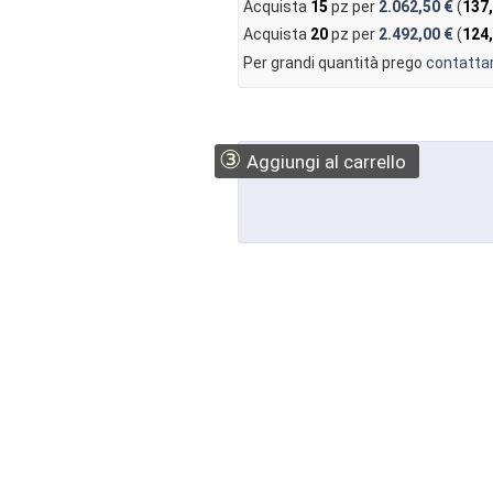
Acquista
15
pz per
2.062,50 €
(
137
Acquista
20
pz per
2.492,00 €
(
124
Per grandi quantità prego
contattar
③
Aggiungi al carrello