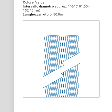
Colore:
Verde
Intervallo diametro approx:
4"-6" (101.60 -
152.40mm)
Lunghezza rotolo:
50.0m