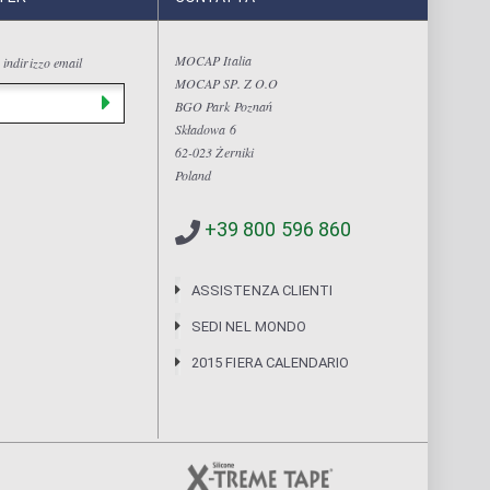
MOCAP Italia
 indirizzo email
MOCAP SP. Z O.O
BGO Park Poznań
Składowa 6
62-023 Żerniki
Poland
+39 800 596 860
ASSISTENZA CLIENTI
SEDI NEL MONDO
2015 FIERA CALENDARIO