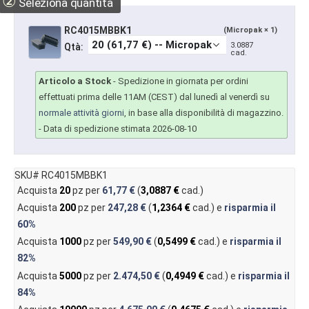
②
Seleziona quantità
RC4015MBBK1
(Micropak × 1)
3.0887
Qtà:
cad.
Articolo a Stock
-
Spedizione in giornata per ordini
effettuati prima delle 11AM (CEST) dal lunedì al venerdì su
normale attività giorni
, in base alla disponibilità di magazzino.
- Data di spedizione stimata 2026-08-10
SKU# RC4015MBBK1
Acquista
20
pz per
61,77 €
(
3,0887 €
cad.)
Acquista
200
pz per
247,28 €
(
1,2364 €
cad.) e
risparmia il
60%
Acquista
1000
pz per
549,90 €
(
0,5499 €
cad.) e
risparmia il
82%
Acquista
5000
pz per
2.474,50 €
(
0,4949 €
cad.) e
risparmia il
84%