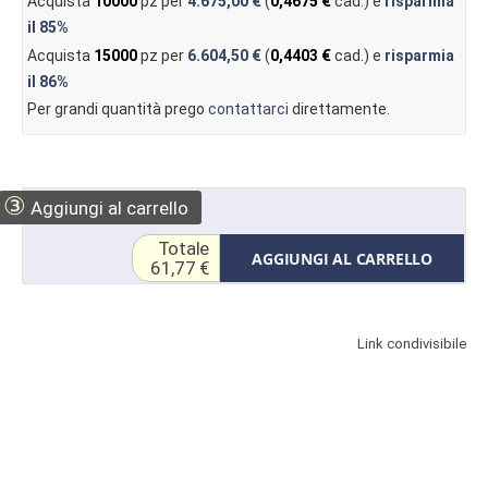
Acquista
10000
pz per
4.675,00 €
(
0,4675 €
cad.) e
risparmia
il
85%
Acquista
15000
pz per
6.604,50 €
(
0,4403 €
cad.) e
risparmia
il
86%
Per grandi quantità prego
contattarci
direttamente.
③
Aggiungi al carrello
Totale
AGGIUNGI AL CARRELLO
61,77 €
Link condivisibile