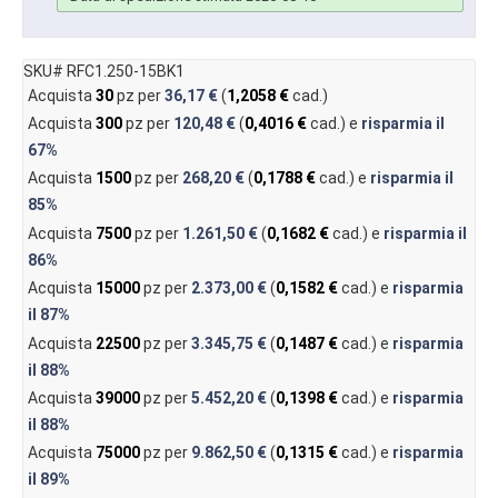
SKU# RFC1.250-15BK1
Acquista
30
pz per
36,17 €
(
1,2058 €
cad.)
Acquista
300
pz per
120,48 €
(
0,4016 €
cad.) e
risparmia il
67%
Acquista
1500
pz per
268,20 €
(
0,1788 €
cad.) e
risparmia il
85%
Acquista
7500
pz per
1.261,50 €
(
0,1682 €
cad.) e
risparmia il
86%
Acquista
15000
pz per
2.373,00 €
(
0,1582 €
cad.) e
risparmia
il
87%
Acquista
22500
pz per
3.345,75 €
(
0,1487 €
cad.) e
risparmia
il
88%
Acquista
39000
pz per
5.452,20 €
(
0,1398 €
cad.) e
risparmia
il
88%
Acquista
75000
pz per
9.862,50 €
(
0,1315 €
cad.) e
risparmia
il
89%