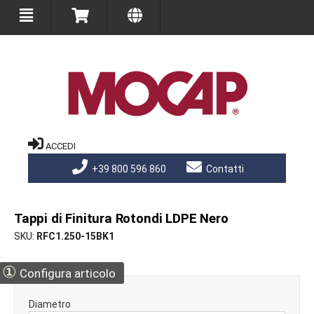
ACCEDI
+39 800 596 860
Contatti
Tappi di Finitura Rotondi LDPE Nero
SKU
RFC1.250-15BK1
①
Configura articolo
Diametro