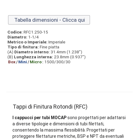
Tabella dimensioni - Clicca qui
Codice:
RFC1.250-15
Diametro:
1-1/4
Metrico o Imperiale:
Imperiale
Tipo di finitura:
Fine piatta
(A)
Diametro interno:
31.4mm (1.238”)
(B)
Lunghezza interna:
23.8mm (0.937”)
Box
/
Mini
/
Micro
:
1500/300/30
Tappi di Finitura Rotondi (RFC)
I cappucci per tubi MOCAP
sono progettati per adattarsi
a diverse tipologie e dimensioni di tubi filettati,
consentendo la massima flessibilità. Progettati per
proteggere filettature metriche, BSP e NPT da eventuali