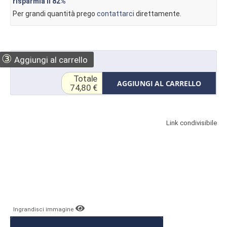
risparmia il
82%
Per grandi quantità prego
contattarci
direttamente.
③
Aggiungi al carrello
Totale
AGGIUNGI AL CARRELLO
74,80 €
Link condivisibile
Ingrandisci immagine