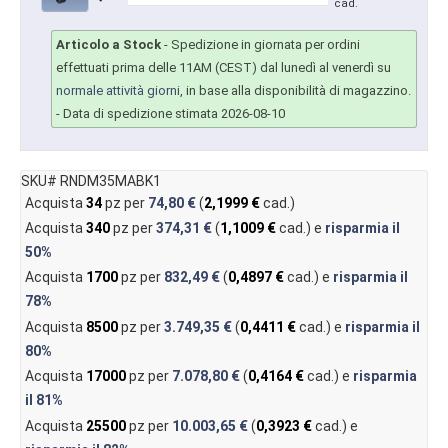
cad.
Articolo a Stock
-
Spedizione in giornata per ordini
effettuati prima delle 11AM (CEST) dal lunedì al venerdì su
normale attività giorni
, in base alla disponibilità di magazzino.
- Data di spedizione stimata 2026-08-10
SKU# RNDM35MABK1
Acquista
34
pz per
74,80 €
(
2,1999 €
cad.)
Acquista
340
pz per
374,31 €
(
1,1009 €
cad.) e
risparmia il
50%
Acquista
1700
pz per
832,49 €
(
0,4897 €
cad.) e
risparmia il
78%
Acquista
8500
pz per
3.749,35 €
(
0,4411 €
cad.) e
risparmia il
80%
Acquista
17000
pz per
7.078,80 €
(
0,4164 €
cad.) e
risparmia
il
81%
Acquista
25500
pz per
10.003,65 €
(
0,3923 €
cad.) e