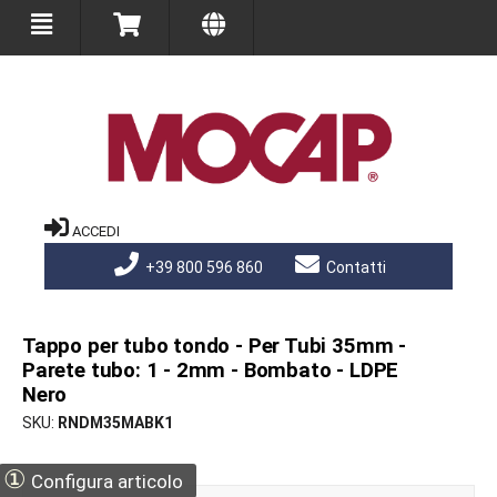
ACCEDI
+39 800 596 860
Contatti
Tappo per tubo tondo - Per Tubi 35mm -
Parete tubo: 1 - 2mm - Bombato - LDPE
Nero
SKU
RNDM35MABK1
①
Configura articolo