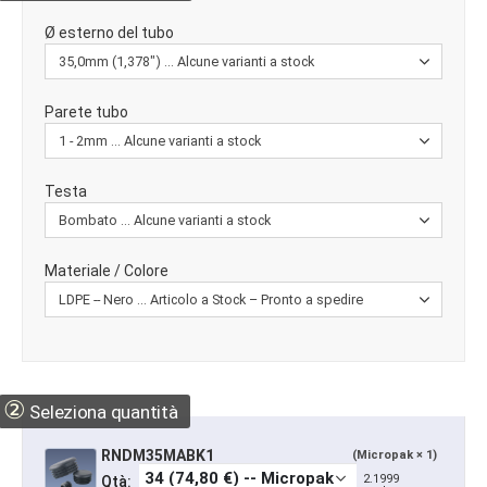
Ø esterno del tubo
Parete tubo
Testa
Materiale / Colore
②
Seleziona quantità
RNDM35MABK1
(Micropak × 1)
2.1999
Qtà: