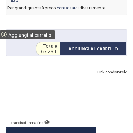
il
82%
Per grandi quantità prego
contattarci
direttamente.
③
Aggiungi al carrello
Totale
AGGIUNGI AL CARRELLO
67,28 €
Link condivisibile
Ingrandisci immagine