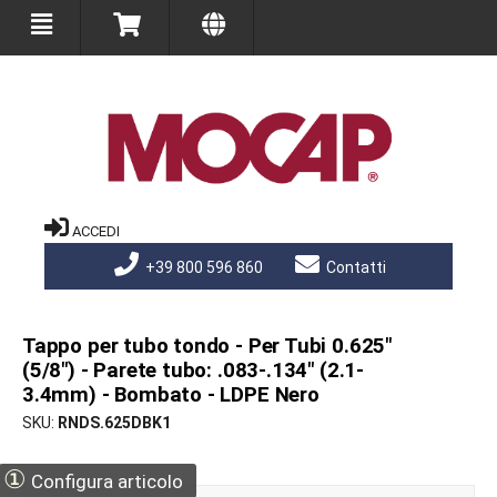
ACCEDI
+39 800 596 860
Contatti
Tappo per tubo tondo - Per Tubi 0.625"
(5/8") - Parete tubo: .083-.134" (2.1-
3.4mm) - Bombato - LDPE Nero
SKU
RNDS.625DBK1
①
Configura articolo