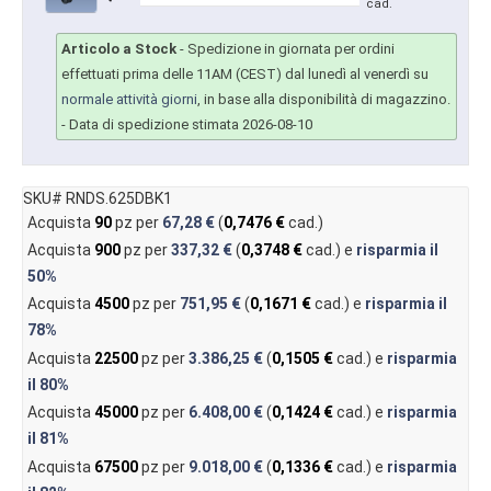
cad.
Articolo a Stock
-
Spedizione in giornata per ordini
effettuati prima delle 11AM (CEST) dal lunedì al venerdì su
normale attività giorni
, in base alla disponibilità di magazzino.
- Data di spedizione stimata 2026-08-10
SKU# RNDS.625DBK1
Acquista
90
pz per
67,28 €
(
0,7476 €
cad.)
Acquista
900
pz per
337,32 €
(
0,3748 €
cad.) e
risparmia il
50%
Acquista
4500
pz per
751,95 €
(
0,1671 €
cad.) e
risparmia il
78%
Acquista
22500
pz per
3.386,25 €
(
0,1505 €
cad.) e
risparmia
il
80%
Acquista
45000
pz per
6.408,00 €
(
0,1424 €
cad.) e
risparmia
il
81%
Acquista
67500
pz per
9.018,00 €
(
0,1336 €
cad.) e
risparmia