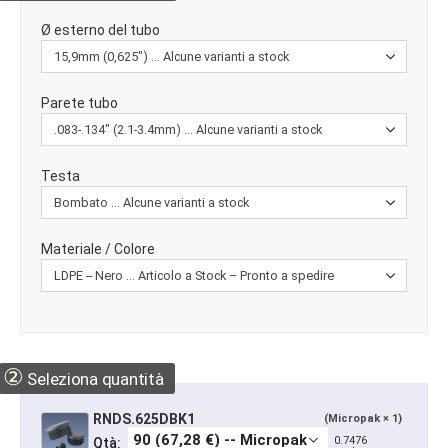
Ø esterno del tubo
Parete tubo
Testa
Materiale / Colore
②
Seleziona quantità
RNDS.625DBK1
(Micropak × 1)
0.7476
Qtà: