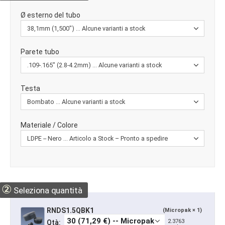
Ø esterno del tubo
Parete tubo
Testa
Materiale / Colore
②
Seleziona quantità
RNDS1.5QBK1
(Micropak × 1)
2.3763
Qtà: