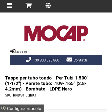
ACCEDI
+39 800 596 860
Contatti
Tappo per tubo tondo - Per Tubi 1.500"
(1-1/2") - Parete tubo: .109-.165" (2.8-
4.2mm) - Bombato - LDPE Nero
SKU
RNDS1.5QBK1
①
Configura articolo