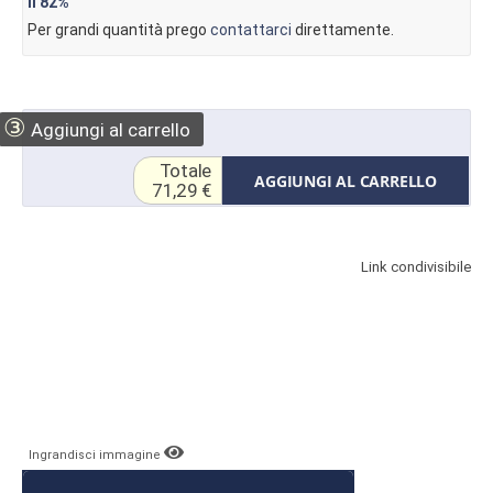
il
82%
Per grandi quantità prego
contattarci
direttamente.
③
Aggiungi al carrello
Totale
AGGIUNGI AL CARRELLO
71,29 €
Link condivisibile
Ingrandisci immagine