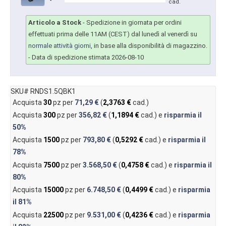
cad.
Articolo a Stock
-
Spedizione in giornata per ordini
effettuati prima delle 11AM (CEST) dal lunedì al venerdì su
normale attività giorni
, in base alla disponibilità di magazzino.
- Data di spedizione stimata 2026-08-10
SKU# RNDS1.5QBK1
Acquista
30
pz per
71,29 €
(
2,3763 €
cad.)
Acquista
300
pz per
356,82 €
(
1,1894 €
cad.) e
risparmia il
50%
Acquista
1500
pz per
793,80 €
(
0,5292 €
cad.) e
risparmia il
78%
Acquista
7500
pz per
3.568,50 €
(
0,4758 €
cad.) e
risparmia il
80%
Acquista
15000
pz per
6.748,50 €
(
0,4499 €
cad.) e
risparmia
il
81%
Acquista
22500
pz per
9.531,00 €
(
0,4236 €
cad.) e
risparmia