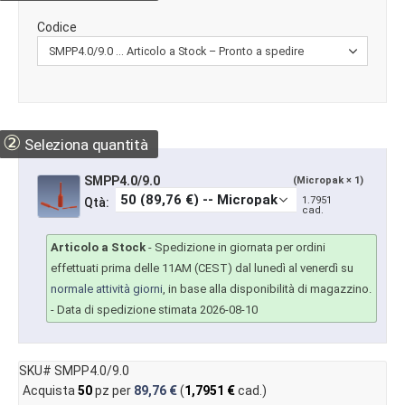
Codice
②
Seleziona quantità
SMPP4.0/9.0
(Micropak × 1)
1.7951
Qtà:
cad.
Articolo a Stock
-
Spedizione in giornata per ordini
effettuati prima delle 11AM (CEST) dal lunedì al venerdì su
normale attività giorni
, in base alla disponibilità di magazzino.
- Data di spedizione stimata 2026-08-10
SKU# SMPP4.0/9.0
Acquista
50
pz per
89,76 €
(
1,7951 €
cad.)