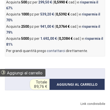
Acquista
500
pz per
299,50 €
(
0,5990 €
cad.) e
risparmia il
67%
Acquista
1000
pz per
539,20 €
(
0,5392 €
cad.) e
risparmia il
70%
Acquista
2500
pz per
941,00 €
(
0,3764 €
cad.) e
risparmia il
79%
Acquista
5000
pz per
1.692,00 €
(
0,3384 €
cad.) e
risparmia il
81%
Per grandi quantità prego
contattarci
direttamente.
③
Aggiungi al carrello
Totale
AGGIUNGI AL CARRELLO
89,76 €
Link condivisibile