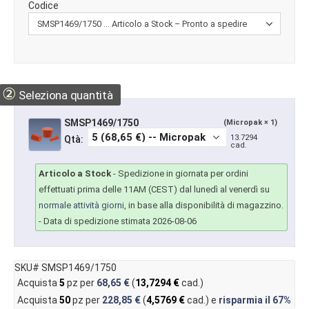
Codice
②
Seleziona quantità
SMSP1469/1750
(Micropak × 1)
13.7294
Qtà:
cad.
Articolo a Stock
-
Spedizione in giornata per ordini
effettuati prima delle 11AM (CEST) dal lunedì al venerdì su
normale attività giorni
, in base alla disponibilità di magazzino.
- Data di spedizione stimata 2026-08-06
SKU# SMSP1469/1750
Acquista
5
pz per
68,65 €
(
13,7294 €
cad.)
Acquista
50
pz per
228,85 €
(
4,5769 €
cad.) e
risparmia il
67%