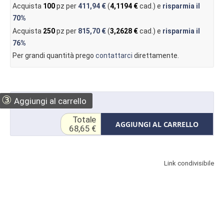
Acquista
100
pz per
411,94 €
(
4,1194 €
cad.) e
risparmia il
70%
Acquista
250
pz per
815,70 €
(
3,2628 €
cad.) e
risparmia il
76%
Per grandi quantità prego
contattarci
direttamente.
③
Aggiungi al carrello
Totale
AGGIUNGI AL CARRELLO
68,65 €
Link condivisibile