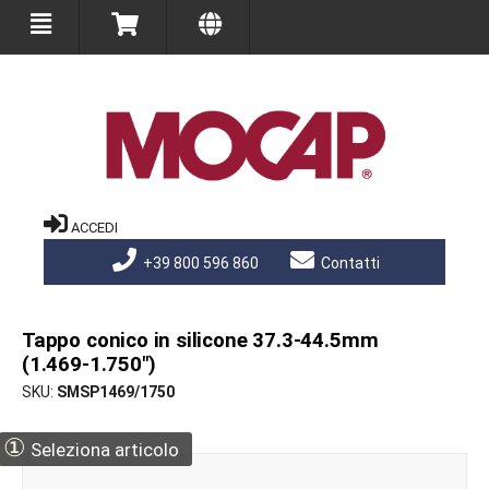
ACCEDI
+39 800 596 860
Contatti
Tappo conico in silicone 37.3-44.5mm
(1.469-1.750")
SKU
SMSP1469/1750
①
Seleziona articolo