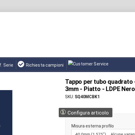
f. Serie
Richiesta campioni
Tappo per tubo quadrato 
3mm - Piatto - LDPE Nero
SKU
SQ40MCBK1
①
Configura articolo
Misura esterna profilo