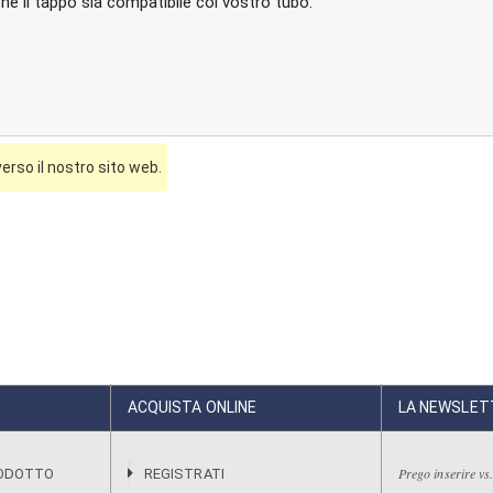
che il tappo sia compatibile col vostro tubo.
erso il nostro sito web.
ACQUISTA ONLINE
LA NEWSLET
Prego inserire vs.
RODOTTO
REGISTRATI