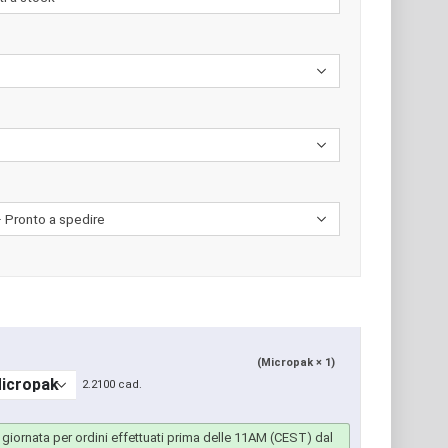
(Micropak × 1)
2.2100 cad.
giornata per ordini effettuati prima delle 11AM (CEST) dal