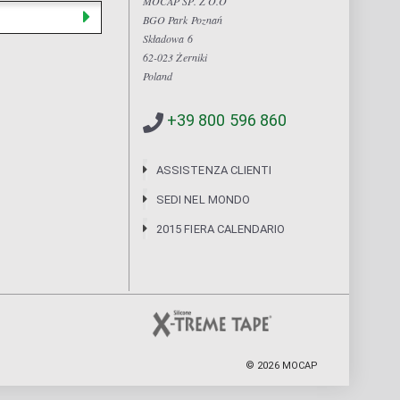
MOCAP SP. Z O.O
BGO Park Poznań
Składowa 6
62-023 Żerniki
Poland
+39 800 596 860
ASSISTENZA CLIENTI
SEDI NEL MONDO
2015 FIERA CALENDARIO
©
2026
MOCAP