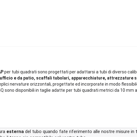
AP
per tubi quadrati sono progettati per adattarsi a tubi di diverso cali
ufficio e da patio, scaffali tubolari, apparecchiature, attrezzature
plici nervature orizzontali, progettate ed incorporate in modo flessibil
SQ sono disponibili in taglie adatte per tubi quadrati metrici da 10 mm
sura
esterna
del tubo quando fate riferimento alle nostre misure in tab