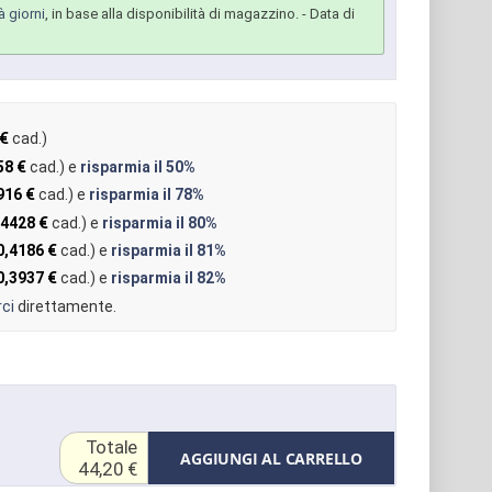
à giorni
, in base alla disponibilità di magazzino.
- Data di
 €
cad.)
58 €
cad.) e
risparmia il
50%
916 €
cad.) e
risparmia il
78%
,4428 €
cad.) e
risparmia il
80%
0,4186 €
cad.) e
risparmia il
81%
0,3937 €
cad.) e
risparmia il
82%
ci
direttamente.
Totale
AGGIUNGI AL CARRELLO
44,20 €