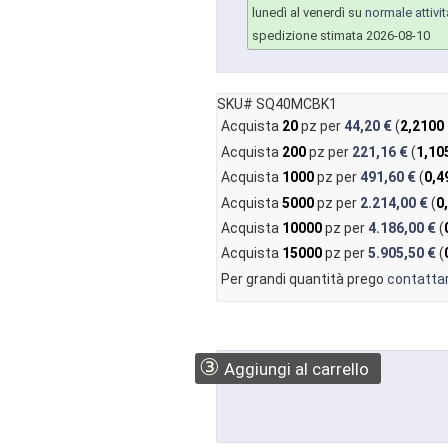
lunedì al venerdì su
normale attivit
spedizione stimata 2026-08-10
SKU# SQ40MCBK1
Acquista
20
pz per
44,20 €
(
2,2100
Acquista
200
pz per
221,16 €
(
1,10
Acquista
1000
pz per
491,60 €
(
0,4
Acquista
5000
pz per
2.214,00 €
(
0
Acquista
10000
pz per
4.186,00 €
(
Acquista
15000
pz per
5.905,50 €
(
Per grandi quantità prego
contattar
③
Aggiungi al carrello