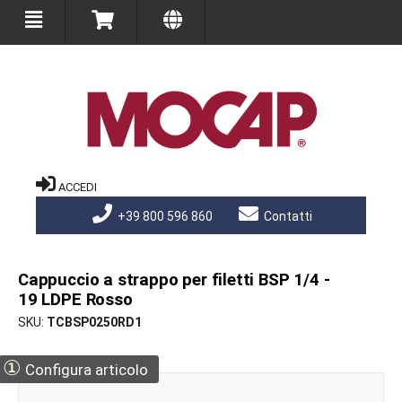
ACCEDI
+39 800 596 860
Contatti
Cappuccio a strappo per filetti BSP 1/4 -
19 LDPE Rosso
SKU
TCBSP0250RD1
①
Configura articolo