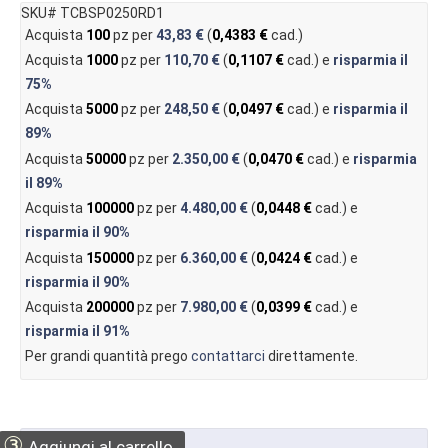
SKU# TCBSP0250RD1
Acquista
100
pz per
43,83 €
(
0,4383 €
cad.)
Acquista
1000
pz per
110,70 €
(
0,1107 €
cad.) e
risparmia il
75%
Acquista
5000
pz per
248,50 €
(
0,0497 €
cad.) e
risparmia il
89%
Acquista
50000
pz per
2.350,00 €
(
0,0470 €
cad.) e
risparmia
il
89%
Acquista
100000
pz per
4.480,00 €
(
0,0448 €
cad.) e
risparmia il
90%
Acquista
150000
pz per
6.360,00 €
(
0,0424 €
cad.) e
risparmia il
90%
Acquista
200000
pz per
7.980,00 €
(
0,0399 €
cad.) e
risparmia il
91%
Per grandi quantità prego
contattarci
direttamente.
③
Aggiungi al carrello