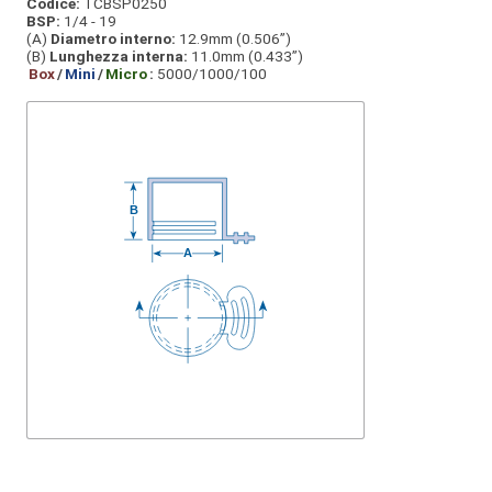
Codice:
TCBSP0250
BSP:
1/4 - 19
(A)
Diametro interno:
12.9mm (0.506”)
(B)
Lunghezza interna:
11.0mm (0.433”)
Box
/
Mini
/
Micro
:
5000/1000/100