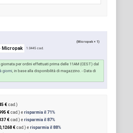
(Micropak × 1)
1.0445 cad.
giornata per ordini effettuati prima delle 11AM (CEST) dal
à giorni
, in base alla disponibilità di magazzino.
- Data di
45 €
cad.)
995 €
cad.) e
risparmia il
71%
337 €
cad.) e
risparmia il
87%
0,1268 €
cad.) e
risparmia il
88%