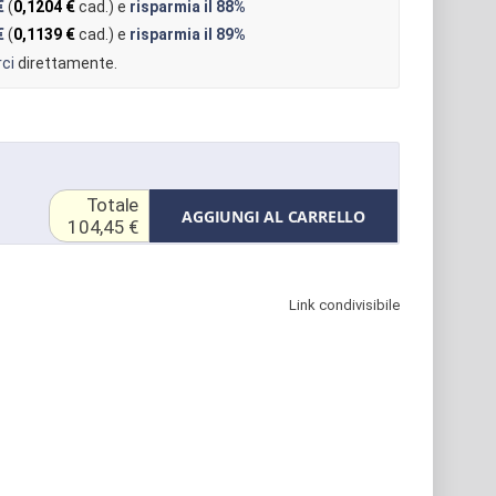
€
(
0,1204 €
cad.) e
risparmia il
88%
€
(
0,1139 €
cad.) e
risparmia il
89%
ci
direttamente.
Totale
AGGIUNGI AL CARRELLO
104,45 €
Link condivisibile