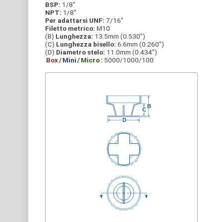
BSP:
1/8"
NPT:
1/8"
Per adattarsi UNF:
7/16"
Filetto metrico:
M10
(B)
Lunghezza:
13.5mm (0.530”)
(C)
Lunghezza bisello:
6.6mm (0.260”)
(D)
Diametro stelo:
11.0mm (0.434”)
Box
/
Mini
/
Micro
:
5000/1000/100