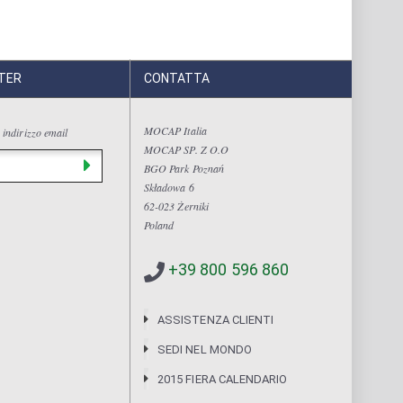
TER
CONTATTA
MOCAP Italia
 indirizzo email
MOCAP SP. Z O.O
BGO Park Poznań
Składowa 6
62-023 Żerniki
Poland
+39 800 596 860
ASSISTENZA CLIENTI
SEDI NEL MONDO
2015 FIERA CALENDARIO