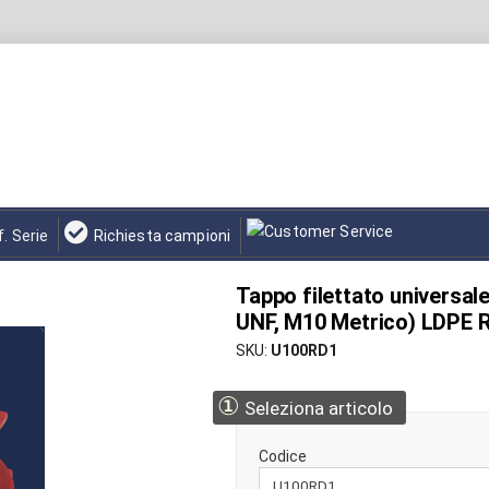
f. Serie
Richiesta campioni
Tappo filettato universale
UNF, M10 Metrico) LDPE 
SKU
U100RD1
①
Seleziona articolo
Codice