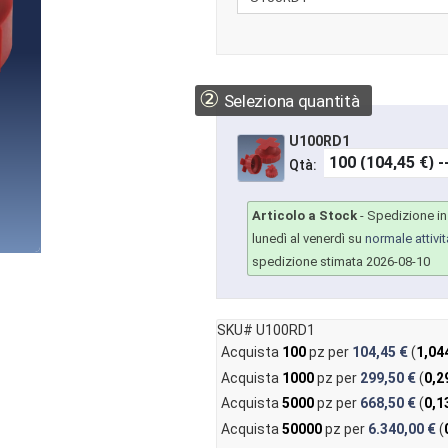
②
Seleziona quantità
U100RD1
Qtà:
Articolo a Stock
-
Spedizione in 
lunedì al venerdì su
normale attivit
spedizione stimata 2026-08-10
SKU# U100RD1
Acquista
100
pz per
104,45 €
(
1,04
Acquista
1000
pz per
299,50 €
(
0,2
Acquista
5000
pz per
668,50 €
(
0,1
Acquista
50000
pz per
6.340,00 €
(