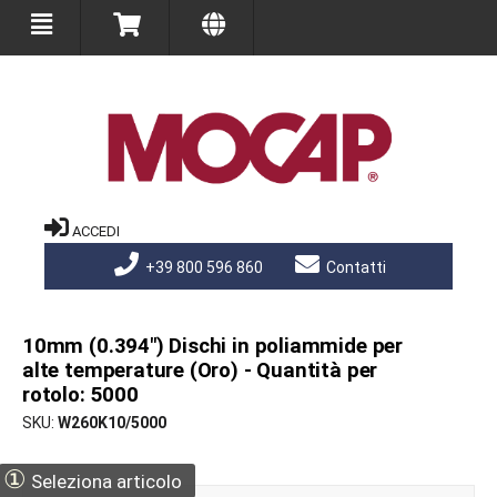
ACCEDI
+39 800 596 860
Contatti
10mm (0.394") Dischi in poliammide per
alte temperature (Oro) - Quantità per
rotolo: 5000
SKU
W260K10/5000
①
Seleziona articolo