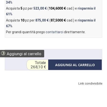
34%
Acquista
5
pz per
523,00 €
(
104,6000 €
cad.) e
risparmia il
61%
Acquista
10
pz per
875,00 €
(
87,5000 €
cad.) e
risparmia il
67%
Per grandi quantità prego
contattarci
direttamente.
③
Aggiungi al carrello
Totale
AGGIUNGI AL CARRELLO
268,10 €
Link condivisibile