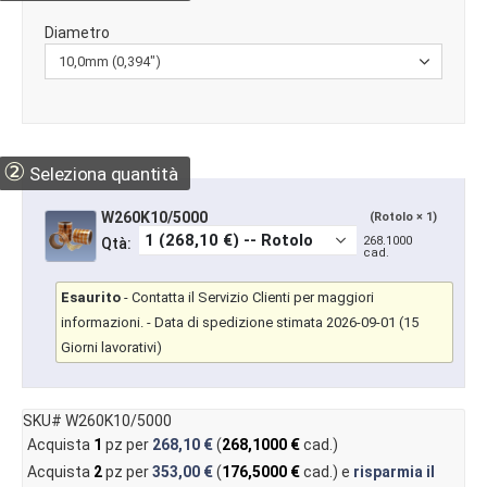
Diametro
②
Seleziona quantità
W260K10/5000
(Rotolo × 1)
268.1000
Qtà:
cad.
Esaurito
-
Contatta il Servizio Clienti per maggiori
informazioni.
- Data di spedizione stimata 2026-09-01 (15
Giorni lavorativi)
SKU# W260K10/5000
Acquista
1
pz per
268,10 €
(
268,1000 €
cad.)
Acquista
2
pz per
353,00 €
(
176,5000 €
cad.) e
risparmia il