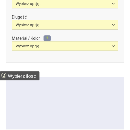
Długość
Materiał / Kolor
?
②
Wybierz ilosc