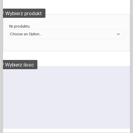
①
Wybierz produkt
Nr produktu
②
Wybierz ilosc