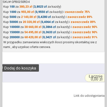
SKU# GPB0250RD4
Kup
100
za
380,23 zł
(
3,8023 zł
za kazdy)
Kup
1000
za
955,00 zł
(
0,9550 zł
za kazdy) i
zaoszczedz
75%
Kup
5000
za
2 140,00 zł
(
0,4280 zł
za kazdy) i
zaoszczedz
89%
Kup
50000
za
20 320,00 zł
(
0,4064 zł
za kazdy) i
zaoszczedz
89%
Kup
100000
za
38 660,00 zł
(
0,3866 zł
za kazdy) i
zaoszczedz
90%
Kup
150000
za
54 495,00 zł
(
0,3633 zł
za kazdy) i
zaoszczedz
90%
Kup
200000
za
68 420,00 zł
(
0,3421 zł
za kazdy) i
zaoszczedz
91%
W przypadku zamawiania wiekszych ilosci prosimy
skontaktuj sie z
nami
, aby uzyskac oferte cenowa.
③
Dodaj do koszyka
Łącznie
0,00 zł
Link do udostępniania