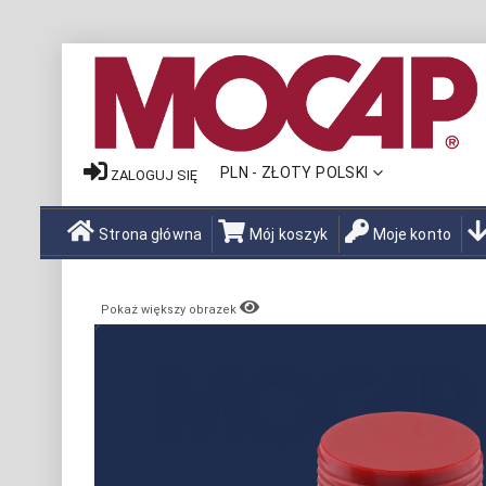
WALUTA
PLN - ZŁOTY POLSKI
ZALOGUJ SIĘ
Strona główna
Mój koszyk
Moje konto
Pokaż większy obrazek