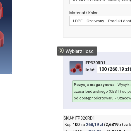
Materiał / Kolor
②
Wybierz ilosc
IFP320RD1
Ilość:
Pozycja magazynowa
-
Wysyłka
czasu londyńskiego (CEST) od po
od dostępności towaru.
- Szacowa
SKU# IFP320RD1
Kup
100
za
268,19 zł
(
2,6819 zł
za 