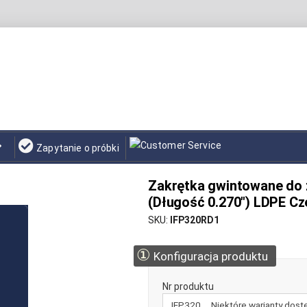
Zapytanie o próbki
Zakrętka gwintowane do z
(Długość 0.270") LDPE C
SKU
IFP320RD1
①
Konfiguracja produktu
Nr produktu