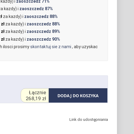
kazdy) i
zaoszczedz
71%
a kazdy) i
zaoszczedz
87%
zł
za kazdy) i
zaoszczedz
88%
 zł
za kazdy) i
zaoszczedz
88%
 zł
za kazdy) i
zaoszczedz
89%
 zł
za kazdy) i
zaoszczedz
90%
 ilosci prosimy
skontaktuj sie z nami
, aby uzyskac
Łącznie
DODAJ DO KOSZYKA
268,19 zł
Link do udostępniania