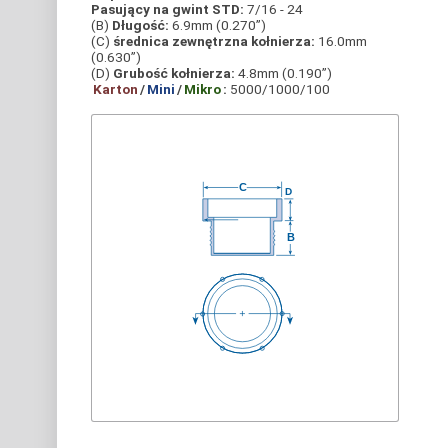
Pasujący na gwint STD:
7/16 - 24
(B)
Długość:
6.9mm (0.270”)
(C)
średnica zewnętrzna kołnierza:
16.0mm
(0.630”)
(D)
Grubość kołnierza:
4.8mm (0.190”)
Karton
/
Mini
/
Mikro
:
5000/1000/100