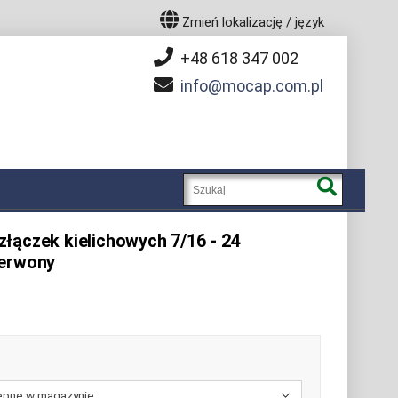
Zmień lokalizację / język
+48 618 347 002
info
mocap.com.pl
łączek kielichowych 7/16 - 24
zerwony