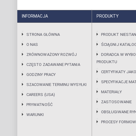
INFORMACJA
PRODUKTY
STRONA GŁÓWNA
PRODUKT NIESTA
O NAS
ŚCIĄGNIJ KATALO
ZRÓWNOWAŻONY ROZWÓJ
DORADCA W WYBO
PRODUKTU
CZĘSTO ZADAWANE PYTANIA
CERTYFIKATY JAKO
GODZINY PRACY
SPECYFIKACJE MA
SZACOWANIE TERMINU WYSYŁKI
MATERIAŁY
CAREERS (USA)
ZASTOSOWANIE
PRYWATNOŚĆ
OBSŁUGIWANE RYN
WARUNKI
PROCESY FORMOW