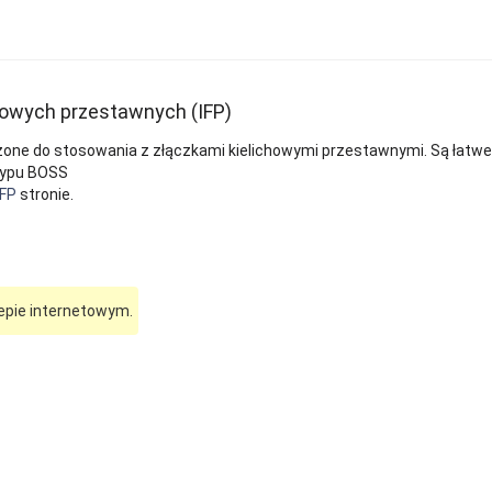
howych przestawnych (IFP)
one do stosowania z złączkami kielichowymi przestawnymi. Są łatw
typu BOSS
IFP
stronie.
epie internetowym.