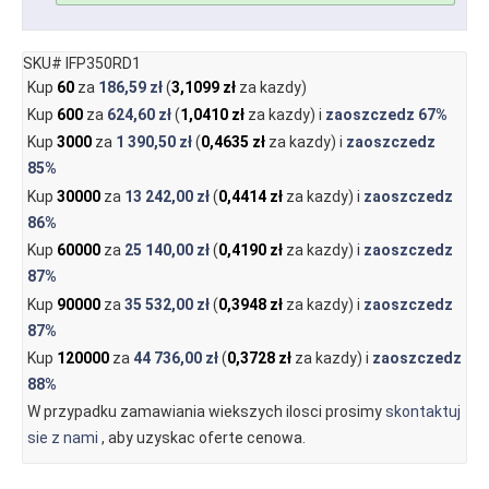
SKU# IFP350RD1
Kup
60
za
186,59 zł
(
3,1099 zł
za kazdy)
Kup
600
za
624,60 zł
(
1,0410 zł
za kazdy) i
zaoszczedz
67%
Kup
3000
za
1 390,50 zł
(
0,4635 zł
za kazdy) i
zaoszczedz
85%
Kup
30000
za
13 242,00 zł
(
0,4414 zł
za kazdy) i
zaoszczedz
86%
Kup
60000
za
25 140,00 zł
(
0,4190 zł
za kazdy) i
zaoszczedz
87%
Kup
90000
za
35 532,00 zł
(
0,3948 zł
za kazdy) i
zaoszczedz
87%
Kup
120000
za
44 736,00 zł
(
0,3728 zł
za kazdy) i
zaoszczedz
88%
W przypadku zamawiania wiekszych ilosci prosimy
skontaktuj
sie z nami
, aby uzyskac oferte cenowa.