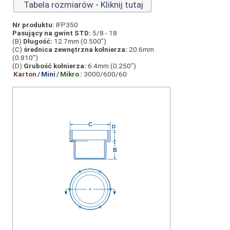
Tabela rozmiarów - Kliknij tutaj
Nr produktu:
IFP350
Pasujący na gwint STD:
5/8 - 18
(B)
Długość:
12.7mm (0.500”)
(C)
średnica zewnętrzna kołnierza:
20.6mm
(0.810”)
(D)
Grubość kołnierza:
6.4mm (0.250”)
Karton
/
Mini
/
Mikro
:
3000/600/60