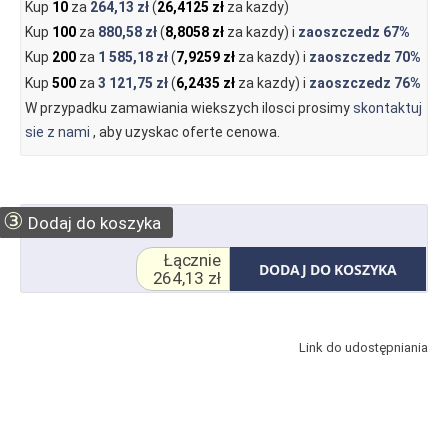
Kup
10
za
264,13 zł
(
26,4125 zł
za kazdy)
Kup
100
za
880,58 zł
(
8,8058 zł
za kazdy) i
zaoszczedz
67%
Kup
200
za
1 585,18 zł
(
7,9259 zł
za kazdy) i
zaoszczedz
70%
Kup
500
za
3 121,75 zł
(
6,2435 zł
za kazdy) i
zaoszczedz
76%
W przypadku zamawiania wiekszych ilosci prosimy
skontaktuj
sie z nami
, aby uzyskac oferte cenowa.
③
Dodaj do koszyka
Łącznie
DODAJ DO KOSZYKA
264,13 zł
Link do udostępniania