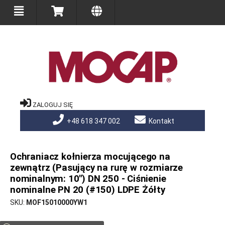
ZALOGUJ SIĘ
+48 618 347 002
Kontakt
Ochraniacz kołnierza mocującego na
zewnątrz (Pasujący na rurę w rozmiarze
nominalnym: 10") DN 250 - Ciśnienie
nominalne PN 20 (#150) LDPE Żółty
SKU
MOF15010000YW1