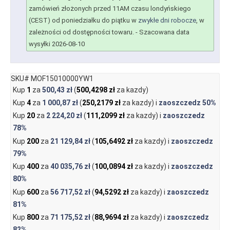
zamówień złożonych przed 11AM czasu londyńskiego
(CEST) od poniedziałku do piątku w
zwykłe dni robocze
, w
zależności od dostępności towaru.
- Szacowana data
wysyłki 2026-08-10
SKU# MOF15010000YW1
Kup
1
za
500,43 zł
(
500,4298 zł
za kazdy)
Kup
4
za
1 000,87 zł
(
250,2179 zł
za kazdy) i
zaoszczedz
50%
Kup
20
za
2 224,20 zł
(
111,2099 zł
za kazdy) i
zaoszczedz
78%
Kup
200
za
21 129,84 zł
(
105,6492 zł
za kazdy) i
zaoszczedz
79%
Kup
400
za
40 035,76 zł
(
100,0894 zł
za kazdy) i
zaoszczedz
80%
Kup
600
za
56 717,52 zł
(
94,5292 zł
za kazdy) i
zaoszczedz
81%
Kup
800
za
71 175,52 zł
(
88,9694 zł
za kazdy) i
zaoszczedz
82%