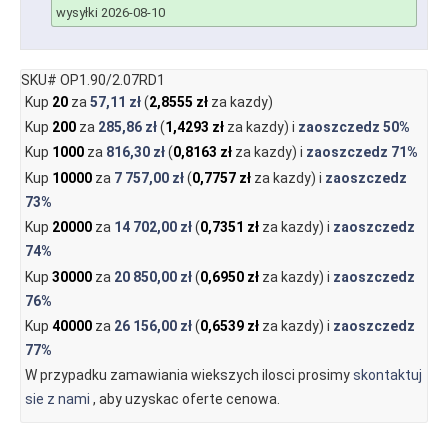
wysyłki 2026-08-10
SKU# OP1.90/2.07RD1
Kup
20
za
57,11 zł
(
2,8555 zł
za kazdy)
Kup
200
za
285,86 zł
(
1,4293 zł
za kazdy) i
zaoszczedz
50%
Kup
1000
za
816,30 zł
(
0,8163 zł
za kazdy) i
zaoszczedz
71%
Kup
10000
za
7 757,00 zł
(
0,7757 zł
za kazdy) i
zaoszczedz
73%
Kup
20000
za
14 702,00 zł
(
0,7351 zł
za kazdy) i
zaoszczedz
74%
Kup
30000
za
20 850,00 zł
(
0,6950 zł
za kazdy) i
zaoszczedz
76%
Kup
40000
za
26 156,00 zł
(
0,6539 zł
za kazdy) i
zaoszczedz
77%
W przypadku zamawiania wiekszych ilosci prosimy
skontaktuj
sie z nami
, aby uzyskac oferte cenowa.