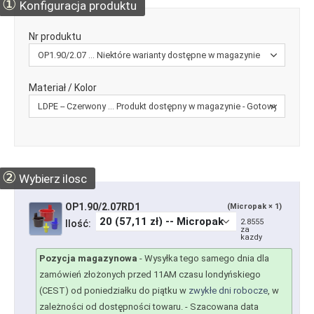
①
Konfiguracja produktu
Nr produktu
Materiał / Kolor
②
Wybierz ilosc
OP1.90/2.07RD1
(Micropak × 1)
2.8555
Ilość:
za
kazdy
Pozycja magazynowa
-
Wysyłka tego samego dnia dla
zamówień złożonych przed 11AM czasu londyńskiego
(CEST) od poniedziałku do piątku w
zwykłe dni robocze
, w
zależności od dostępności towaru.
- Szacowana data