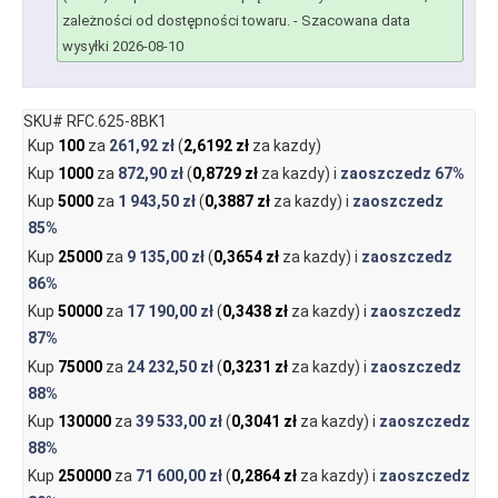
zależności od dostępności towaru.
- Szacowana data
wysyłki 2026-08-10
SKU# RFC.625-8BK1
Kup
100
za
261,92 zł
(
2,6192 zł
za kazdy)
Kup
1000
za
872,90 zł
(
0,8729 zł
za kazdy) i
zaoszczedz
67%
Kup
5000
za
1 943,50 zł
(
0,3887 zł
za kazdy) i
zaoszczedz
85%
Kup
25000
za
9 135,00 zł
(
0,3654 zł
za kazdy) i
zaoszczedz
86%
Kup
50000
za
17 190,00 zł
(
0,3438 zł
za kazdy) i
zaoszczedz
87%
Kup
75000
za
24 232,50 zł
(
0,3231 zł
za kazdy) i
zaoszczedz
88%
Kup
130000
za
39 533,00 zł
(
0,3041 zł
za kazdy) i
zaoszczedz
88%
Kup
250000
za
71 600,00 zł
(
0,2864 zł
za kazdy) i
zaoszczedz