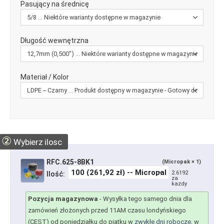
Pasujący na średnicę
Długość wewnętrzna
Materiał / Kolor
②
Wybierz ilosc
RFC.625-8BK1
(Micropak × 1)
2.6192
Ilość:
za
kazdy
Pozycja magazynowa
-
Wysyłka tego samego dnia dla
zamówień złożonych przed 11AM czasu londyńskiego
(CEST) od poniedziałku do piątku w
zwykłe dni robocze
, w