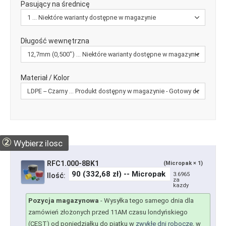
Pasujący na średnicę
Długość wewnętrzna
Materiał / Kolor
②
Wybierz ilosc
RFC1.000-8BK1
(Micropak × 1)
3.6965
Ilość:
za
kazdy
Pozycja magazynowa
-
Wysyłka tego samego dnia dla
zamówień złożonych przed 11AM czasu londyńskiego
(CEST) od poniedziałku do piątku w
zwykłe dni robocze
, w