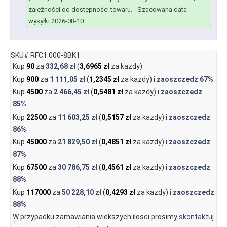
zależności od dostępności towaru.
- Szacowana data
wysyłki 2026-08-10
SKU# RFC1.000-8BK1
Kup
90
za
332,68 zł
(
3,6965 zł
za kazdy)
Kup
900
za
1 111,05 zł
(
1,2345 zł
za kazdy) i
zaoszczedz
67%
Kup
4500
za
2 466,45 zł
(
0,5481 zł
za kazdy) i
zaoszczedz
85%
Kup
22500
za
11 603,25 zł
(
0,5157 zł
za kazdy) i
zaoszczedz
86%
Kup
45000
za
21 829,50 zł
(
0,4851 zł
za kazdy) i
zaoszczedz
87%
Kup
67500
za
30 786,75 zł
(
0,4561 zł
za kazdy) i
zaoszczedz
88%
Kup
117000
za
50 228,10 zł
(
0,4293 zł
za kazdy) i
zaoszczedz
88%
W przypadku zamawiania wiekszych ilosci prosimy
skontaktuj