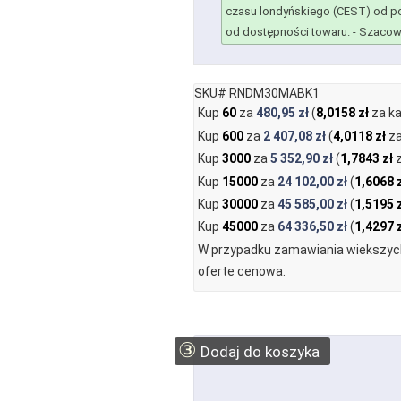
czasu londyńskiego (CEST) od po
od dostępności towaru.
- Szacowa
SKU# RNDM30MABK1
Kup
60
za
480,95 zł
(
8,0158 zł
za ka
Kup
600
za
2 407,08 zł
(
4,0118 zł
za
Kup
3000
za
5 352,90 zł
(
1,7843 zł
z
Kup
15000
za
24 102,00 zł
(
1,6068 
Kup
30000
za
45 585,00 zł
(
1,5195 
Kup
45000
za
64 336,50 zł
(
1,4297 
W przypadku zamawiania wiekszych
oferte cenowa.
③
Dodaj do koszyka