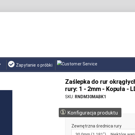
Zapytanie o próbki
Zaślepka do rur okrągłyc
rury: 1 - 2mm - Kopuła - 
SKU
RNDM30MABK1
①
Konfiguracja produktu
Zewnętrzna średnica rury