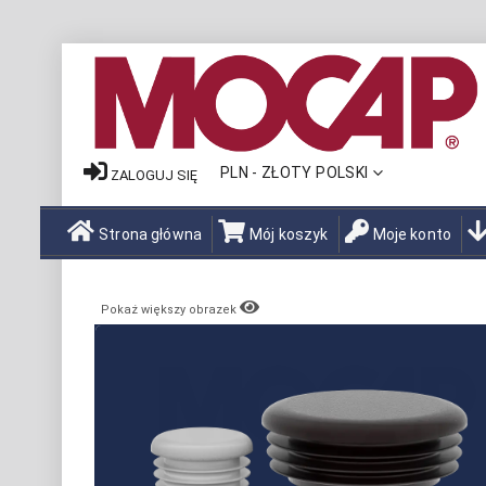
WALUTA
PLN - ZŁOTY POLSKI
ZALOGUJ SIĘ
Strona główna
Mój koszyk
Moje konto
Pokaż większy obrazek