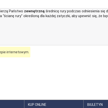
mierzą Państwo
zewnętrzną
średnicę rury podczas odniesienia się 
"ścianę rury" określoną dla każdej zatyczki, aby upewnić się, że bę
epie internetowym.
KUP ONLINE
BIULETYN