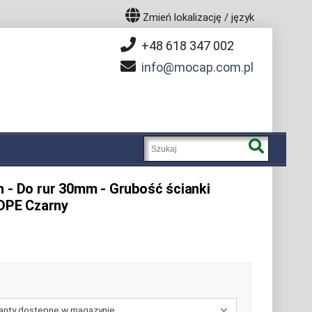
Zmień lokalizację / język
+48 618 347 002
info
mocap.com.pl
h - Do rur 30mm - Grubość ścianki
LDPE Czarny