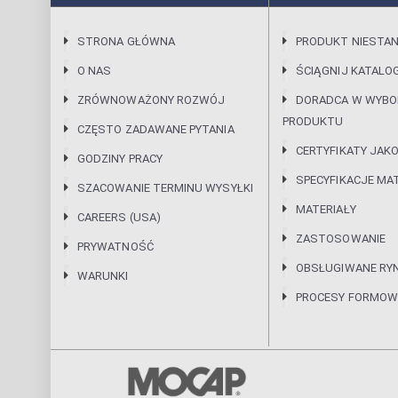
STRONA GŁÓWNA
PRODUKT NIESTA
O NAS
ŚCIĄGNIJ KATALO
ZRÓWNOWAŻONY ROZWÓJ
DORADCA W WYBO
PRODUKTU
CZĘSTO ZADAWANE PYTANIA
CERTYFIKATY JAKO
GODZINY PRACY
SPECYFIKACJE MA
SZACOWANIE TERMINU WYSYŁKI
MATERIAŁY
CAREERS (USA)
ZASTOSOWANIE
PRYWATNOŚĆ
OBSŁUGIWANE RYN
WARUNKI
PROCESY FORMOW