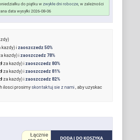
niedziałku do piątku w
zwykłe dni robocze
, w zależności
na data wysyłki 2026-08-06
zdy)
 kazdy) i
zaoszczedz
50%
a kazdy) i
zaoszczedz
78%
zł
za kazdy) i
zaoszczedz
80%
zł
za kazdy) i
zaoszczedz
81%
zł
za kazdy) i
zaoszczedz
82%
 ilosci prosimy
skontaktuj sie z nami
, aby uzyskac
Łącznie
DODAJ DO KOSZYKA