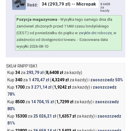
8.6408
Ilość:
za
kazdy
Pozycja magazynowa
-
Wysyłka tego samego dnia dla
zamówień złożonych przed 11AM czasu londyńskiego
(CEST) od poniedziałku do piątku w
zwykłe dni robocze
, w
zależności od dostępności towaru.
- Szacowana data
wysyłki 2026-08-10
SKU# RNPP1BK1
Kup
34
za
293,79 zł
(
8,6408 zł
za kazdy)
Kup
340
za
1 470,47 zł
(
4,3249 zł
za kazdy) i
zaoszczedz
50%
Kup
1700
za
3 271,14 zł
(
1,9242 zł
za kazdy) i
zaoszczedz
78%
Kup
8500
za
14 704,15 zł
(
1,7299 zł
za kazdy) i
zaoszczedz
80%
Kup
15300
za
25 026,21 zł
(
1,6357 zł
za kazdy) i
zaoszczedz
81%
Kup
23800
za
36 659,14 zł
(
1,5403 zł
za kazdy) i
zaoszczedz