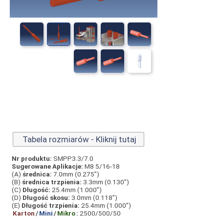
Tabela rozmiarów - Kliknij tutaj
Nr produktu:
SMPP3.3/7.0
Sugerowane Aplikacje:
M8 5/16-18
(A)
średnica:
7.0mm (0.275”)
(B)
średnica trzpienia:
3.3mm (0.130”)
(C)
Długość:
25.4mm (1.000”)
(D)
Długość skosu:
3.0mm (0.118”)
(E)
Długość trzpienia:
25.4mm (1.000”)
Karton
/
Mini
/
Mikro
:
2500/500/50