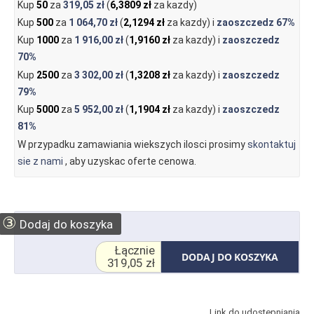
Kup
50
za
319,05 zł
(
6,3809 zł
za kazdy)
Kup
500
za
1 064,70 zł
(
2,1294 zł
za kazdy) i
zaoszczedz
67%
Kup
1000
za
1 916,00 zł
(
1,9160 zł
za kazdy) i
zaoszczedz
70%
Kup
2500
za
3 302,00 zł
(
1,3208 zł
za kazdy) i
zaoszczedz
79%
Kup
5000
za
5 952,00 zł
(
1,1904 zł
za kazdy) i
zaoszczedz
81%
W przypadku zamawiania wiekszych ilosci prosimy
skontaktuj
sie z nami
, aby uzyskac oferte cenowa.
③
Dodaj do koszyka
Łącznie
DODAJ DO KOSZYKA
319,05 zł
Link do udostępniania