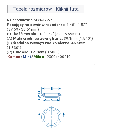
Tabela rozmiarów - Kliknij tutaj
Nr produktu:
SMR1-1/2-7
Pasujący na otwór w rozmiarze:
1.48"- 1.52"
(37.59 - 38.61mm)
Grubość metalu:
.13"- .22" (3.3 - 5.59mm)
(A)
Mała średnica zewnętrzna:
39.1mm (1.540”)
(B)
średnica zewnętrzna kołnierza:
46.5mm
(1.830”)
(C)
Długość:
12.7mm (0.500”)
Karton
/
Mini
/
Mikro
:
2000/400/40