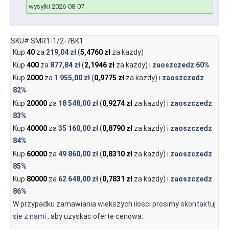
wysyłki 2026-08-07
SKU# SMR1-1/2-7BK1
Kup
40
za
219,04 zł
(
5,4760 zł
za kazdy)
Kup
400
za
877,84 zł
(
2,1946 zł
za kazdy) i
zaoszczedz
60%
Kup
2000
za
1 955,00 zł
(
0,9775 zł
za kazdy) i
zaoszczedz
82%
Kup
20000
za
18 548,00 zł
(
0,9274 zł
za kazdy) i
zaoszczedz
83%
Kup
40000
za
35 160,00 zł
(
0,8790 zł
za kazdy) i
zaoszczedz
84%
Kup
60000
za
49 860,00 zł
(
0,8310 zł
za kazdy) i
zaoszczedz
85%
Kup
80000
za
62 648,00 zł
(
0,7831 zł
za kazdy) i
zaoszczedz
86%
W przypadku zamawiania wiekszych ilosci prosimy
skontaktuj
sie z nami
, aby uzyskac oferte cenowa.