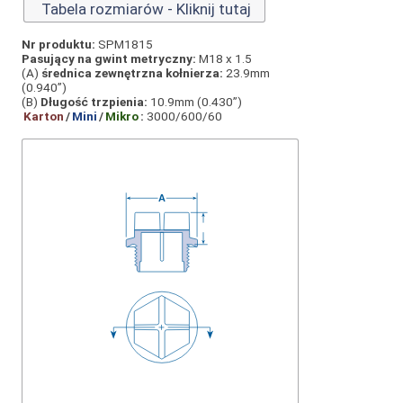
Tabela rozmiarów - Kliknij tutaj
Nr produktu:
SPM1815
Pasujący na gwint metryczny:
M18 x 1.5
(A)
średnica zewnętrzna kołnierza:
23.9mm
(0.940”)
(B)
Długość trzpienia:
10.9mm (0.430”)
Karton
/
Mini
/
Mikro
:
3000/600/60