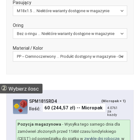
Pasujący
Oring
Materiał / Kolor
②
Wybierz ilosc
SPM1815RD4
(Micropak × 1)
4.0761
Ilość:
za
kazdy
Pozycja magazynowa
-
Wysyłka tego samego dnia dla
zamówień złożonych przed 11AM czasu londyńskiego
(CEST) od poniedziałku do piątku w
zwykłe dni robocze
, w