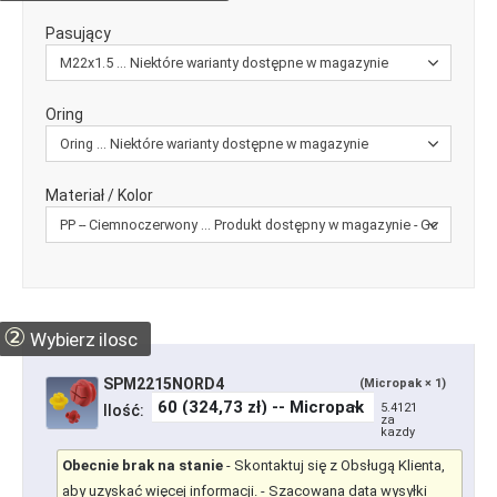
Pasujący
Oring
Materiał / Kolor
②
Wybierz ilosc
SPM2215NORD4
(Micropak × 1)
5.4121
Ilość:
za
kazdy
Obecnie brak na stanie
-
Skontaktuj się z Obsługą Klienta,
aby uzyskać więcej informacji.
- Szacowana data wysyłki