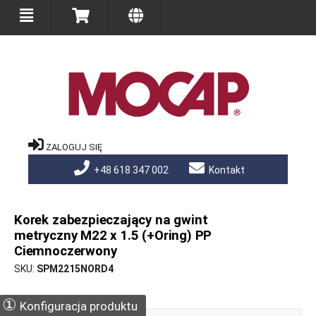
ZALOGUJ SIĘ
+48 618 347 002
Kontakt
Korek zabezpieczający na gwint
metryczny M22 x 1.5 (+Oring) PP
Ciemnoczerwony
SKU
SPM2215NORD4
①
Konfiguracja produktu