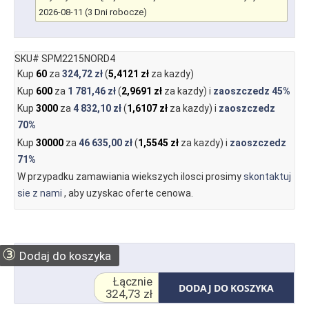
2026-08-11 (3 Dni robocze)
SKU# SPM2215NORD4
Kup
60
za
324,72 zł
(
5,4121 zł
za kazdy)
Kup
600
za
1 781,46 zł
(
2,9691 zł
za kazdy) i
zaoszczedz
45%
Kup
3000
za
4 832,10 zł
(
1,6107 zł
za kazdy) i
zaoszczedz
70%
Kup
30000
za
46 635,00 zł
(
1,5545 zł
za kazdy) i
zaoszczedz
71%
W przypadku zamawiania wiekszych ilosci prosimy
skontaktuj
sie z nami
, aby uzyskac oferte cenowa.
③
Dodaj do koszyka
Łącznie
DODAJ DO KOSZYKA
324,73 zł