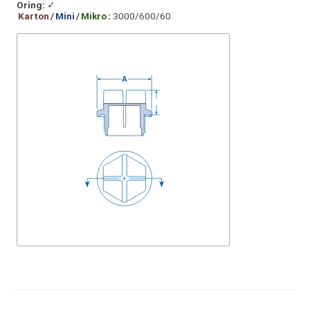
Oring:
✓
Karton
/
Mini
/
Mikro
:
3000/600/60