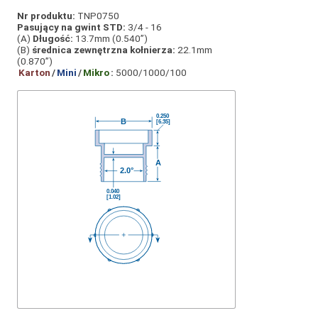
Nr produktu:
TNP0750
Pasujący na gwint STD:
3/4 - 16
(A)
Długość:
13.7mm (0.540”)
(B)
średnica zewnętrzna kołnierza:
22.1mm
(0.870”)
Karton
/
Mini
/
Mikro
:
5000/1000/100