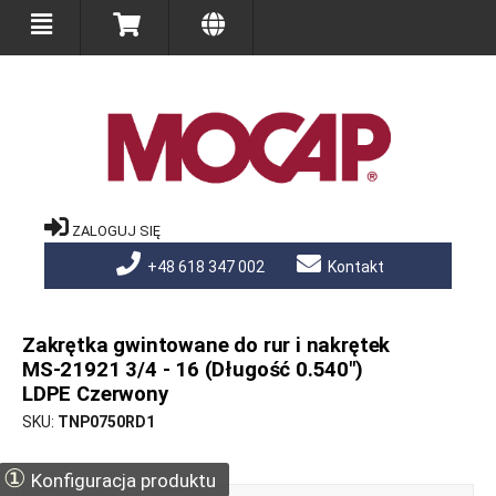
ZALOGUJ SIĘ
+48 618 347 002
Kontakt
Zakrętka gwintowane do rur i nakrętek
MS-21921 3/4 - 16 (Długość 0.540")
LDPE Czerwony
SKU
TNP0750RD1
①
Konfiguracja produktu