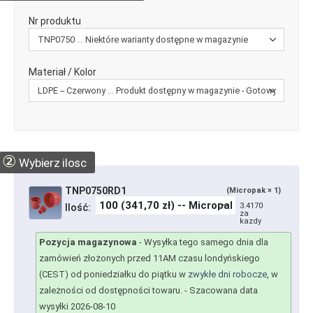
Nr produktu
Materiał / Kolor
②
Wybierz ilosc
TNP0750RD1
(Micropak × 1)
3.4170
Ilość:
za
kazdy
Pozycja magazynowa
-
Wysyłka tego samego dnia dla
zamówień złożonych przed 11AM czasu londyńskiego
(CEST) od poniedziałku do piątku w
zwykłe dni robocze
, w
zależności od dostępności towaru.
- Szacowana data
wysyłki 2026-08-10