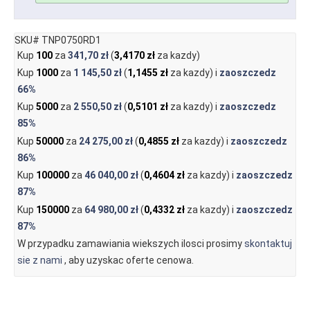
SKU# TNP0750RD1
Kup
100
za
341,70 zł
(
3,4170 zł
za kazdy)
Kup
1000
za
1 145,50 zł
(
1,1455 zł
za kazdy) i
zaoszczedz
66%
Kup
5000
za
2 550,50 zł
(
0,5101 zł
za kazdy) i
zaoszczedz
85%
Kup
50000
za
24 275,00 zł
(
0,4855 zł
za kazdy) i
zaoszczedz
86%
Kup
100000
za
46 040,00 zł
(
0,4604 zł
za kazdy) i
zaoszczedz
87%
Kup
150000
za
64 980,00 zł
(
0,4332 zł
za kazdy) i
zaoszczedz
87%
W przypadku zamawiania wiekszych ilosci prosimy
skontaktuj
sie z nami
, aby uzyskac oferte cenowa.