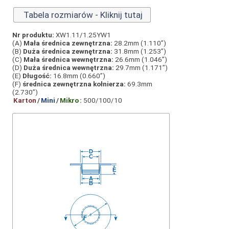
Tabela rozmiarów - Kliknij tutaj
Nr produktu:
XW1.11/1.25YW1
(A)
Mała średnica zewnętrzna:
28.2mm (1.110”)
(B)
Duża średnica zewnętrzna:
31.8mm (1.253”)
(C)
Mała średnica wewnętrzna:
26.6mm (1.046”)
(D)
Duża średnica wewnętrzna:
29.7mm (1.171”)
(E)
Długość:
16.8mm (0.660”)
(F)
średnica zewnętrzna kołnierza:
69.3mm
(2.730”)
Karton
/
Mini
/
Mikro
:
500/100/10