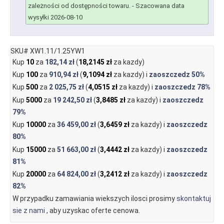
zależności od dostępności towaru.
- Szacowana data
wysyłki 2026-08-10
SKU# XW1.11/1.25YW1
Kup
10
za
182,14 zł
(
18,2145 zł
za kazdy)
Kup
100
za
910,94 zł
(
9,1094 zł
za kazdy) i
zaoszczedz
50%
Kup
500
za
2 025,75 zł
(
4,0515 zł
za kazdy) i
zaoszczedz
78%
Kup
5000
za
19 242,50 zł
(
3,8485 zł
za kazdy) i
zaoszczedz
79%
Kup
10000
za
36 459,00 zł
(
3,6459 zł
za kazdy) i
zaoszczedz
80%
Kup
15000
za
51 663,00 zł
(
3,4442 zł
za kazdy) i
zaoszczedz
81%
Kup
20000
za
64 824,00 zł
(
3,2412 zł
za kazdy) i
zaoszczedz
82%
W przypadku zamawiania wiekszych ilosci prosimy
skontaktuj
sie z nami
, aby uzyskac oferte cenowa.