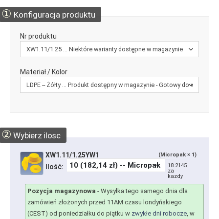
①
Konfiguracja produktu
Nr produktu
Materiał / Kolor
②
Wybierz ilosc
XW1.11/1.25YW1
(Micropak × 1)
18.2145
Ilość:
za
kazdy
Pozycja magazynowa
-
Wysyłka tego samego dnia dla
zamówień złożonych przed 11AM czasu londyńskiego
(CEST) od poniedziałku do piątku w
zwykłe dni robocze
, w