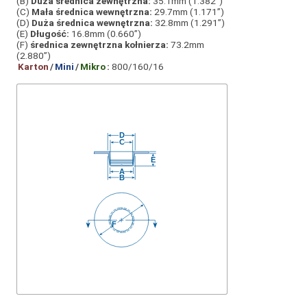
(B)
Duża średnica zewnętrzna:
35.1mm (1.382”)
(C)
Mała średnica wewnętrzna:
29.7mm (1.171”)
(D)
Duża średnica wewnętrzna:
32.8mm (1.291”)
(E)
Długość:
16.8mm (0.660”)
(F)
średnica zewnętrzna kołnierza:
73.2mm
(2.880”)
Karton
/
Mini
/
Mikro
:
800/160/16