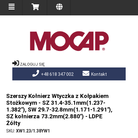
ZALOGUJ SIĘ
+48 618 347 002
Kontakt
Szerszy Kołnierz Wtyczka z Kołpakiem
Stożkowym - SZ 31.4-35.1mm(1.237-
1.382"), SW 29.7-32.8mm(1.171-1.291"),
SZ kołnierza 73.2mm(2.880") - LDPE
Żółty
SKU
XW1.23/1.38YW1