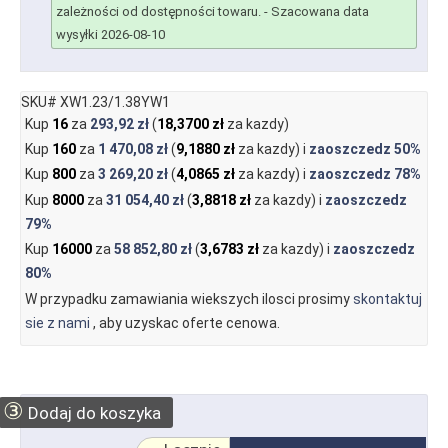
zależności od dostępności towaru.
- Szacowana data
wysyłki 2026-08-10
SKU# XW1.23/1.38YW1
Kup
16
za
293,92 zł
(
18,3700 zł
za kazdy)
Kup
160
za
1 470,08 zł
(
9,1880 zł
za kazdy) i
zaoszczedz
50%
Kup
800
za
3 269,20 zł
(
4,0865 zł
za kazdy) i
zaoszczedz
78%
Kup
8000
za
31 054,40 zł
(
3,8818 zł
za kazdy) i
zaoszczedz
79%
Kup
16000
za
58 852,80 zł
(
3,6783 zł
za kazdy) i
zaoszczedz
80%
W przypadku zamawiania wiekszych ilosci prosimy
skontaktuj
sie z nami
, aby uzyskac oferte cenowa.
③
Dodaj do koszyka