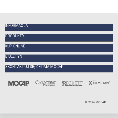
INFORMACJA
PRODUKTY
KUP ONLINE
BIULETYN
SKONTAKTUJ SIĘ Z FIRMĄ MOCAP
©
2026
MOCAP