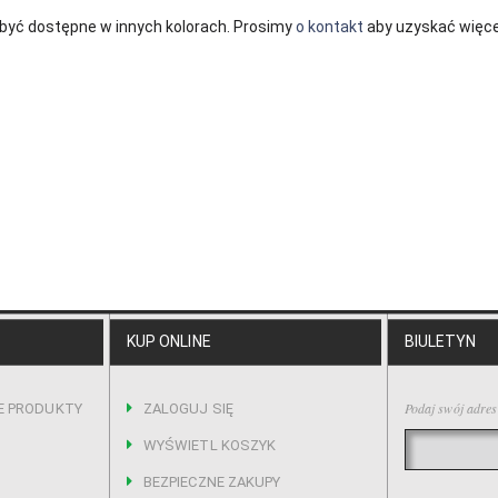
być dostępne w innych kolorach. Prosimy
o kontakt
aby uzyskać więcej
KUP ONLINE
BIULETYN
Podaj swój adres
E PRODUKTY
ZALOGUJ SIĘ
WYŚWIETL KOSZYK
BEZPIECZNE ZAKUPY