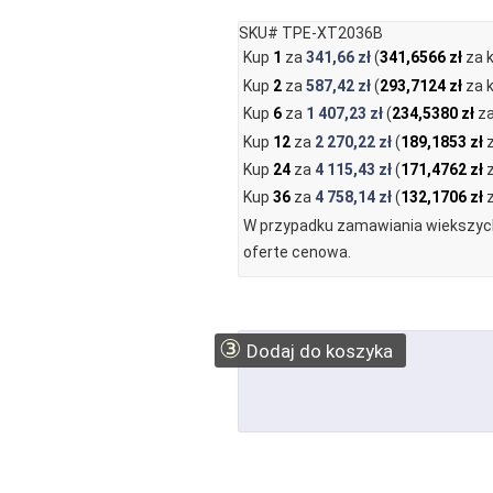
SKU# TPE-XT2036B
Kup
1
za
341,66 zł
(
341,6566 zł
za 
Kup
2
za
587,42 zł
(
293,7124 zł
za k
Kup
6
za
1 407,23 zł
(
234,5380 zł
za
Kup
12
za
2 270,22 zł
(
189,1853 zł
z
Kup
24
za
4 115,43 zł
(
171,4762 zł
z
Kup
36
za
4 758,14 zł
(
132,1706 zł
z
W przypadku zamawiania wiekszych
oferte cenowa.
③
Dodaj do koszyka