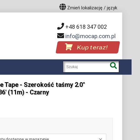
Zmień lokalizację / język
+48 618 347 002
info
mocap.com.pl
Kup teraz!
e Tape - Szerokość taśmy 2.0"
36' (11m) - Czarny