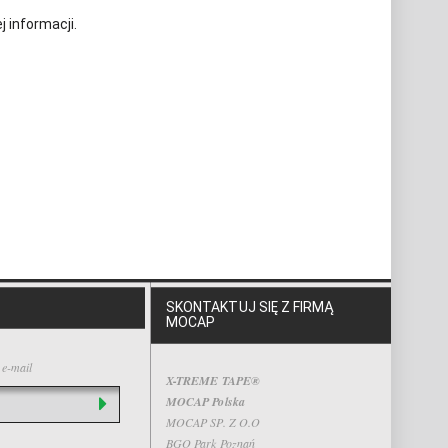
 informacji.
SKONTAKTUJ SIĘ Z FIRMĄ
MOCAP
 e-mail
X-TREME TAPE®
MOCAP Polska
MOCAP SP. Z O.O
BGO Park Poznań