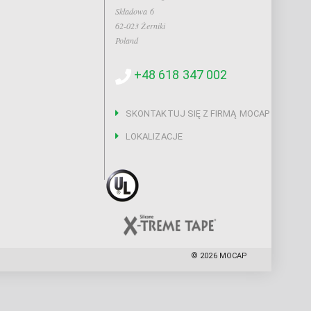
Składowa 6
62-023 Żerniki
Poland
+48 618 347 002
SKONTAKTUJ SIĘ Z FIRMĄ MOCAP
LOKALIZACJE
©
2026
MOCAP