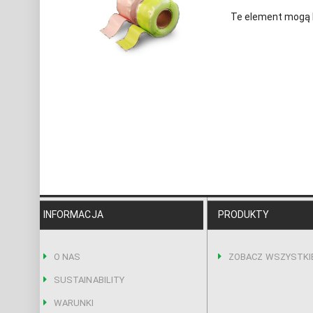
Te element mogą 
INFORMACJA
PRODUKTY
O NAS
ZOBACZ WSZYSTKI
SUSTAINABILITY
WARUNKI