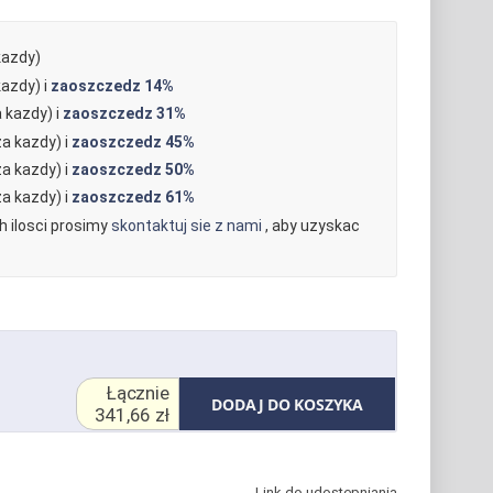
kazdy)
azdy) i
zaoszczedz
14%
 kazdy) i
zaoszczedz
31%
a kazdy) i
zaoszczedz
45%
a kazdy) i
zaoszczedz
50%
a kazdy) i
zaoszczedz
61%
 ilosci prosimy
skontaktuj sie z nami
, aby uzyskac
Łącznie
DODAJ DO KOSZYKA
341,66 zł
Link do udostępniania