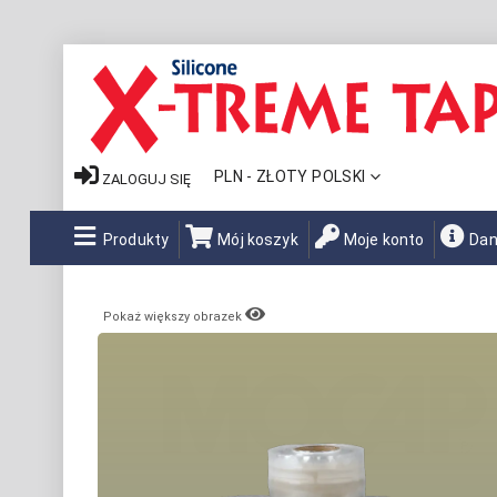
WALUTA
PLN - ZŁOTY POLSKI
ZALOGUJ SIĘ
Produkty
Mój koszyk
Moje konto
Dan
Pokaż większy obrazek