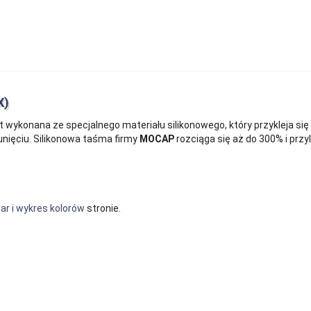
X)
t wykonana ze specjalnego materiału silikonowego, który przykleja się
sunięciu. Silikonowa taśma firmy
MOCAP
rozciąga się aż do 300% i przy
r i wykres kolorów
stronie.