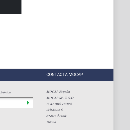
CONTACTA MOCAP
MOCAP España
ctrónico
MOCAP SP. Z O.O
BGO Park Poznań
Składowa 6
62-023 Żerniki
Poland