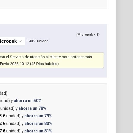
(Micropak × 1)
6.4059 unidad
n el Servicio de atención al cliente para obtener más
Envío 2026-10-12 (45 Días hábiles)
dad)
idad) y
ahorra un
50%
unidad) y
ahorra un
78%
3 €
unidad) y
ahorra un
79%
2 €
unidad) y
ahorra un
80%
7 €
unidad) y
ahorra un
81%