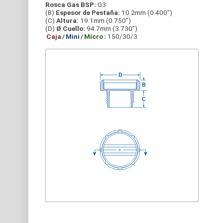
Rosca Gas BSP:
G3
(B)
Espesor de Pestaña:
10.2mm (0.400”)
(C)
Altura:
19.1mm (0.750”)
(D)
Ø Cuello:
94.7mm (3.730”)
Caja
/
Mini
/
Micro
:
150/30/3