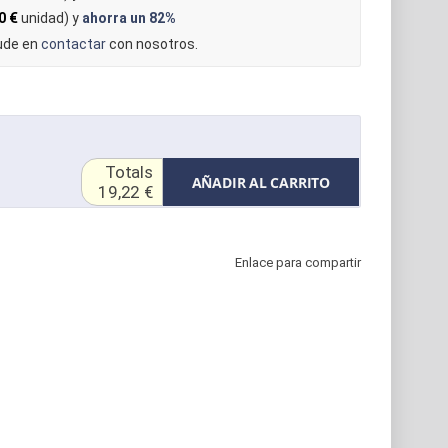
0 €
unidad) y
ahorra un
82%
dude en
contactar
con nosotros.
Totals
AÑADIR AL CARRITO
19,22 €
Enlace para compartir