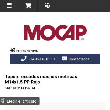
INICIAR SESIÓN
+34 868 48 01 13
Contáctanos
Tapón roscados machos métricas
M14x1.5 PP Rojo
SKU
GPM1415RD4
①
Elegir el articulo