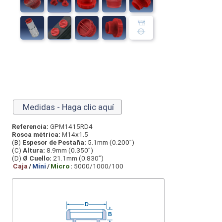
Medidas - Haga clic aquí
Referencia:
GPM1415RD4
Rosca métrica:
M14x1.5
(B)
Espesor de Pestaña:
5.1mm (0.200”)
(C)
Altura:
8.9mm (0.350”)
(D)
Ø Cuello:
21.1mm (0.830”)
Caja
/
Mini
/
Micro
:
5000/1000/100