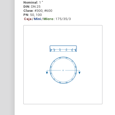
Nominal:
1 ”
DIN:
DN 25
Clase:
#300, #600
PN:
50, 100
Caja
/
Mini
/
Micro
:
175/35/3