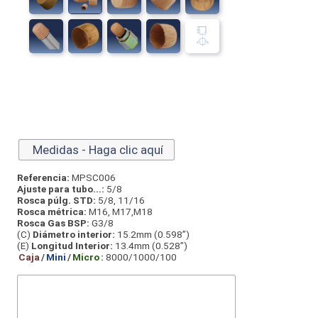
Medidas - Haga clic aquí
Referencia:
MPSC006
Ajuste para tubo...:
5/8
Rosca púlg. STD:
5/8, 11/16
Rosca métrica:
M16, M17,M18
Rosca Gas BSP:
G3/8
(C)
Diámetro interior:
15.2mm (0.598”)
(E)
Longitud Interior:
13.4mm (0.528”)
Caja
/
Mini
/
Micro
:
8000/1000/100