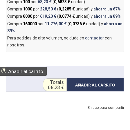
Compra
100
por
68,23 €
(
0,6823 €
unidad)
Compra
1000
por
228,50 €
(
0,2285 €
unidad) y
ahorra un
67%
Compra
8000
por
619,20 €
(
0,0774 €
unidad) y
ahorra un
89%
Compra
160000
por
11.776,00 €
(
0,0736 €
unidad) y
ahorra un
89%
Para pedidos de alto volumen, no dude en
contactar
con
nosotros.
③
Añadir al carrito
Totals
AÑADIR AL CARRITO
68,23 €
Enlace para compartir