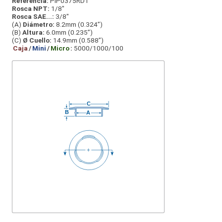
Referencia:
PIP0375RD1
Rosca NPT:
1/8"
Rosca SAE...:
3/8"
(A)
Diámetro:
8.2mm (0.324”)
(B)
Altura:
6.0mm (0.235”)
(C)
Ø Cuello:
14.9mm (0.588”)
Caja
/
Mini
/
Micro
:
5000/1000/100