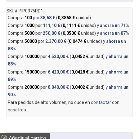
SKU# PIP0375RD1
Compra
100
por
38,68 €
(
0,3868 €
unidad)
Compra
1000
por
111,10 €
(
0,1111 €
unidad) y
ahorra un
71%
Compra
5000
por
250,00 €
(
0,0500 €
unidad) y
ahorra un
87%
Compra
50000
por
2.370,00 €
(
0,0474 €
unidad) y
ahorra un
88%
Compra
100000
por
4.520,00 €
(
0,0452 €
unidad) y
ahorra un
88%
Compra
150000
por
6.420,00 €
(
0,0428 €
unidad) y
ahorra un
89%
Compra
200000
por
8.040,00 €
(
0,0402 €
unidad) y
ahorra un
90%
Para pedidos de alto volumen, no dude en
contactar
con
nosotros.
③
Añadir al carrito