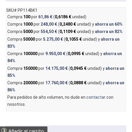
SKU# PP114BK1
Compra
100
por
61,86 €
(
0,6186 €
unidad)
Compra
1000
por
248,00 €
(
0,2480 €
unidad) y
ahorra un
60%
Compra
5000
por
554,50 €
(
0,1109 €
unidad) y
ahorra un
82%
Compra
50000
por
5.275,00 €
(
0,1055 €
unidad) y
ahorra un
83%
Compra
100000
por
9.950,00 €
(
0,0995 €
unidad) y
ahorra un
84%
Compra
150000
por
14.175,00 €
(
0,0945 €
unidad) y
ahorra un
85%
Compra
200000
por
17.760,00 €
(
0,0888 €
unidad) y
ahorra un
86%
Para pedidos de alto volumen, no dude en
contactar
con
nosotros.
③
Añadir al carrito